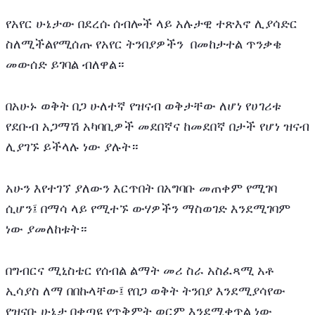
የአየር ሁኔታው በደረሱ ሰብሎች ላይ አሉታዊ ተጽእኖ ሊያሳድር 
ስለሚችልየሚሰጡ የአየር ትንበያዎችን  በመከታተል ጥንቃቄ 
መውሰድ ይገባል ብለዋል።
በአሁኑ ወቅት በጋ ሁለተኛ የዝናብ ወቅታቸው ለሆነ የሀገሪቱ 
የደቡብ አጋማሽ አካባቢዎች መደበኛና ከመደበኛ በታች የሆነ ዝናብ 
ሊያገኙ ይችላሉ ነው ያሉት።
አሁን እየተገኘ ያለውን እርጥበት በአግባቡ መጠቀም የሚገባ 
ሲሆን፤ በማሳ ላይ የሚተኙ ውሃዎችን ማስወገድ እንደሚገባም 
ነው ያመለከቱት።
በግብርና ሚኒስቴር የሰብል ልማት መሪ ስራ አስፈጻሚ አቶ 
ኢሳያስ ለማ በበኩላቸው፤ የበጋ ወቅት ትንበያ እንደሚያሳየው 
የዝናቡ ሁኔታ በቀጣዩ የጥቅምት ወርም እንደሚቀጥል ነው 