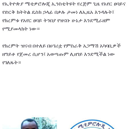
የኢትዮጵያ ሜቲዎሮሎጂ ኢንስቲትዩት የረጅም ጊዜ የአየር ፀባይና 
የድርቅ ክትትል ዴስክ ኃላፊ በቃሉ ታመነ ለኢዜአ እንዳሉት፤ 
የክረምቱ የአየር ፀባይ ትንበያ የዝናቡ ሁኔታ እንደሚራዘም 
የሚያመላክት ነው።
የክረምት ዝናብ በተለይ በሀገሪቷ የምስራቅ አጋማሽ አካባቢዎች 
ዘግይቶ የጀመረ ሲሆን፤ አወጣጡም ሊዘገይ እንደሚችል ነው 
የገለጹት። 