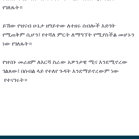
የገለጹት።
ይኸው የዝናብ ሁኔታ ዘግይተው ለተዘሩ ሰብሎች እድገት 
የሚጠቅም ሲሆን፤ የተሻለ ምርት ለማግኘት የሚያስችል መሆኑን 
ነው የገለጹት።
የዝናቡ መራዘም ለእርሻ ስራው አዎንታዊ ሚና እንደሚኖረው 
ገልጸው፤ በሰብል ላይ የተለየ ጉዳት እንደማይኖረውም ነው 
 የተናገሩት።