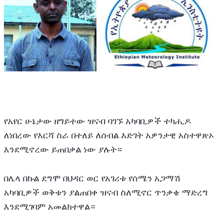
የአየር ሁኔታው ዘግይተው ዝናብ ባገኙ አካባቢዎች ተካሒዶ 
ለነበረው የእርሻ ስራ በተለይ ለሰብል እድገት አዎንታዊ አስተዋጽኦ 
እንደሚኖረው ይጠበቃል ነው ያሉት።
በሌላ በኩል ደግሞ በህዳር ወር የአገሪቱ የሰሜን አጋማሽ 
አካባቢዎች ወቅቱን ያልጠበቀ ዝናብ ስለሚኖር ጥንቃቄ ማድረግ 
እንደሚገባም አመልክተዋል።