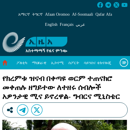
የክረምቱ ዝናብ በቀጣዩ ወርም ተጠናክሮ መቀጠሉ ዘግይ
አማርኛ
ትግርኛ
Afaan Oromoo
Af‑Soomaali
Qafar Afa
English
Français
عربي
ፖለቲካ
ማህበራዊ
ኢኮኖሚ
ስፖርት
ሳይንስና ቴክኖሎጂ
አካባቢ ጥበቃ
ዓለም አቀፍ ዜናዎች
መጣጥፍ
ቪዲዮዎች
የክረምቱ ዝናብ በቀጣዩ ወርም ተጠናክሮ
መቀጠሉ ዘግይተው ለተዘሩ ሰብሎች
መጽሔት
ስለ እኛ
አዎንታዊ ሚና ይኖረዋል- ግብርና ሚኒስቴር