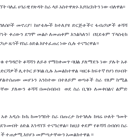
ኘት
ባለፈ
ሀገራዊ
የጽዳት
ስራ
ላይ
አስተዋጽኦ
እያበረከትን
ነው
ብለዋል፡፡
ግለሰቦች
መኖሪያ፣
ከሆቴሎች
ከተለያዩ
ድርጅቶችና
ፋብሪካዎች
ቆሻሻ
ያነት
ቀሪውን
ደግሞ
መልሶ
ለመጠቀም
እንልካለን፤
በሂደቱም
ፕላስቲክ
ርካታ
ዜጎች
የስራ
ዕድል
እየተፈጠረ
ነው
ሲሉ
ተናግረዋል።
ልቁ
ተግዳሮት
ቆሻሻን
ለይቶ
የማስቀመጥ
ባህል
ያለማደጉ
ነው
ያሉት
አቶ
ለድርሻዎች
ሊተኮር
ይገባል
ሲሉ
አመልክተዋል
።ዘርፉ
ከፍተኛ
የሆነ
የሀብት
ያልተሰጠው
መሆኑን
አንስተው
በተለይም
ወጣቶች
ስራ
የለም
ከሚል
ያቸው
ያለውን
ቆሻሻ
በመሰብሰብ
ወደ ስራ
ቢገቡ
ለመቀበልና
ልምድ
አቶ
አዲሱ
ኩኬ
ከመንግስት
ስራ
በጡረታ
ከተገለሉ
ከዛሬ
ሁለት
ዓመት
ደጉሙበት
ዕድል
እንዳገኙ
ተናግረዋል፡፡
ከዚህ
ቀደም
የቆሻሻ
ሰብሰባ
ስራ
ቶች
ተጠቃሚ
እየሆኑ
መምጣታቸውን
አመልክተዋል
።