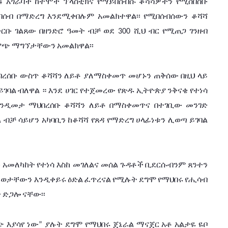
አጎራባች
ከተሞች
ፕላስቲክና
የማይበሰብሱ
ቆሻሻዎችን
የሚሰበስቡ
4 
በሰብ
በማድረግ
እንደሚቀበሉም
አመልክተዋል፡፡
የሚበሰብሰውን
ቆሻሻ
ቀርቡ
ገልጸው
በዘንድሮ
ዓመት
ብቻ
ወደ
ሺህ
ብር
የሚጠጋ
ገንዘብ
 300 
ያጭ
ማግኘታቸውን
አመልክዋል፡፡
በረሰቡ
ውስጥ
ቆሻሻን
ለይቶ
ያለማስቀመጥ
መሆኑን
ጠቅሰው
በዚህ
ላይ
ይገባል
ብለዋል
።
እንደ ሀገር
የተጀመረው
የጽዱ
ኢትዮጵያ
ንቅናቄ
የተነሳ
እንዲመታ
ማህበረሰቡ
ቆሻሻን
ለይቶ
በማስቀመጥና
በተገቢው
መንገድ
ል
ብቻ
ሳይሆን
አካባቢን
ከቆሻሻ
የጸዳ
የማድረግ
ሀላፊነቱን
ሊወጣ
ይገባል
ው
አመለካከት
የተነሳ
እስከ መገለልና
መሰል
ጉዳቶች
ቢደርሱብንም
ጸንተን
ይወታቸውን
እንዲቀይሩ
ዕድል
ፈጥረናል
የሚሉት
ደግሞ
የማህበሩ
የሒሳብ
ት
ድጋሎ
ናቸው፡፡
ጭ
እያሳየ
ነው
ያሉት
ደግሞ
የማህበሩ
ጀኔራል
ማናጀር
አቶ
አልታዬ
ዬቦ
” 