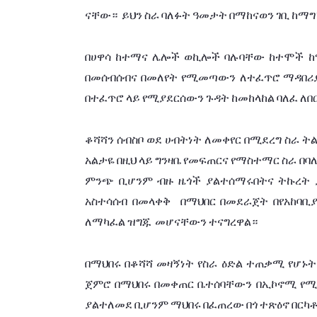
ናቸው።
ይህን
ስራ
ባለፉት
ዓመታት
በማከናወን
ገቢ
ከማግ
በሀዋሳ
ከተማና
ሌሎች
ወኪሎች
ባሉባቸው
ከተሞች
ከ
በመሰብሰብና
በመለየት
የሚመጣውን ለተፈጥሮ
ማዳበሪ
በተፈጥሮ
ላይ
የሚያደርሰውን
ጉዳት
ከመከላከል
ባለፈ
ለበ
ቆሻሻን
ሰብስቦ
ወደ
ሀብትነት
ለመቀየር
በሚደረግ
ስራ
ት
አልታዬ
በዚህ
ላይ
ግንዛቤ
የመፍጠርና
የማስተማር
ስራ
በባ
ምንጭ
ቢሆንም
ብዙ
ዜጎች
ያልተሰማሩበትና
ትኩረት
አስተሳሰብ
በመላቀቅ
በማህበር
በመደራጀት
በየአከባቢ
ለማካፈል
ዝግጁ
መሆናቸውን
ተናግረዋል።
በማህበሩ
በቆሻሻ
መዛኝነት
የስራ
ዕድል
ተጠቃሚ
የሆኑት
ጀምሮ
በማህበሩ
በመቀጠር
ቤተሰባቸውን
በኢኮኖሚ
የሚ
ያልተለመደ
ቢሆንም
ማህበሩ
በፈጠረው
በጎ
ተጽዕኖ
በርካ