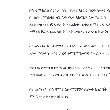
በሲዳማ
ክልል
ደን፣
አካባቢ
ጥበቃና
አየር
ንብረት
ለውጥ
ባ
በክልሉ
ከፕላስቲክ
ብክለት
የጸዳ
አከባቢን
ለመፍጠር
በተ
እየተመዘገበ
ይገኛል
ያሉት
ዳይሬክተሩ
በተለይም
የጽዱ
ኢ
የሚያስችል
አሰራር
ላይ
ትኩረት
መደረጉን
ለአብነት
ጠቅሰ
በክልሉ
በዘርፉ
የተሰማሩ
ማህበራት
ቆሻሻን
ወደ
ሀብት
በ
አንዱ
የሀዋሳ
ውበት
ደረቅ
ቆሻሻ
ማስወገድና
መልሶ
መጠ
 “
ማህበሩ
የሀዋሳ
ከተማን
ውብና
ጽዱ
በተለይም
ከፕላስቲክ
ጠቁመው
የከተማዋን
ቆሻሻ
በስፋት
በመረከብና
ሰብሳቢዎ
በተጨማሪም
በሲዳማ
ክልል
የሚገኙና
ሌሎች
አጎራባች
ምሳሌ
መሆኑን
አመልክተዋል
::