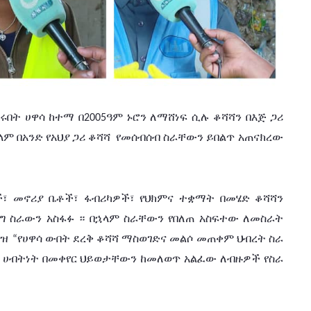
ሩበት
ሀዋሳ
ከተማ
በ
ዓም
ኑሮን
ለማሸነፍ
ሲሉ
ቆሻሻን
በእጅ
ጋሪ
2005
ላም
በአንድ
የአህያ
ጋሪ
ቆሻሻ
የመሰብሰብ
ስራቸውን
ይበልጥ አጠናክረው
፣
መኖሪያ
ቤቶች፣
ፋብሪካዎች፣
የህክምና
ተቋማት
በመሄድ
ቆሻሻን
ግ
ስራውን
አስፋፉ
።
በኋላም
ስራቸውን
የበለጠ
አስፍተው
ለመስራት
ያዝ
የሀዋሳ
ውበት
ደረቅ
ቆሻሻ
ማስወገድና
መልሶ
መጠቀም
ህብረት
ስራ
 “
ሀብትነት
በመቀየር
ህይወታቸውን
ከመለወጥ
አልፈው
ለብዙዎች
የስራ