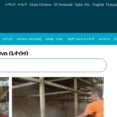
 አማርኛ
አማርኛ
ትግርኛ
Afaan Oromoo
Af‑Soomaali
Qafar Afa
English
Françai
ስፖርት
ሳይንስና ቴክኖሎጂ
አካባቢ ጥበቃ
ዓለም አቀፍ ዜናዎች
መጣጥፍ
ቪ
ወጠ ቤተሰብ