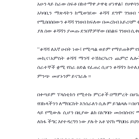
አሁን
ላይ
ስራው
ሰፍቶ
በከተማዋ
ታዋቂ
ሆነዋል፤
የሀዋሳን
አካባቢን
ማጽዳትን
ከሚወገደው
ቆሻሻ
ደግሞ
ገንዘብ
የሚሰበሰበውን
ቆሻሻ
ገንዘብ
ከፍለው
በመረከብ
አይረባም
ያለ
ሰው
ቆሻሻን
ያመጡ
ደንበኞቻቸው
በሰልፍ
ገንዘብ
ሲቀ
ቆሻሻ
ለእኛ
ሀብት
ነው፤
የሚጣል
ወይም
የማይጠቅም
የ
''
መኪና፣አምስት
ቆሻሻ
ማንሻ
ተሽከርካሪን
ጨምሮ
ሌሎ
ሰራተኞች
ቋሚ
የስራ
ዕድል
የፈጠረ
ሲሆን
ቆሻሻን
ከተለ
ምንጭ
መሆኑንም
ይናገራሉ
፡፡
በቀጣይም
ፕላስቲክን
የሚተኩ
ምርቶች
በማምረት
በሀገ
የበኩላችንን
ለማበርከት
እንሰራለን
ሲሉም
ይገልጻሉ።
በሀ
ላይ
የሚውሉ
ሲሆን
በዚያው
ልክ
በአግባቡ
መሰብሰብና
ለከፋ
ችግር
እየተዳረግን
ነው
ያሉት
አቶ
ሄኖክ
ማህበሩ
ይህን