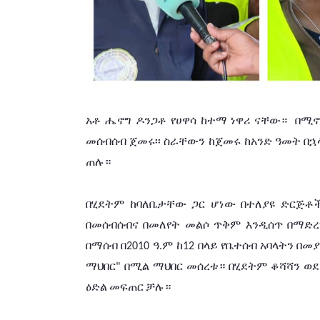
አቶ ሔኖግ ዶንጋቶ የሀዋሳ
ከተማ
ነዋሪ
ናቸው። 
በሚኖ
መሰብሰብ
ጀመሩ፡፡
ስራቸውን ከጀመሩ ከአንድ
ዓመት
በኋ
ጠሉ።
በሂደትም
ከባለቤታቸው
ጋር
ሆነው
በተለያዩ
ድርጅቶች
በመሰብሰብና
በመለየት
መልሶ
ጥቅም
እንዲሰጥ
በማድረ
በማሰብ
በ
ዓ.ም
ከ
በላይ
የቤተሰብ
አባላትን
በመ
2010 
12 
ማህበር
በሚል
ማህበር
መሰረቱ።
በሂደትም
ቆሻሻን
ወደ
" 
ዕድል
መፍጠር
ቻሉ።