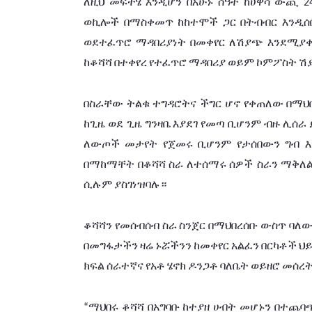
ለዚህ
መፍትሄ
እንዲሆን
በአሁኑ
ሰዓት
ከሀዋሳ
ውጪ
 2
ወኪሎች
በማስቀመጥ
ከከተሞች
ጋር
በትብብር
እንዲሰ
ወደተፈጥሮ
ማዳበሪያነት
በመቀየር
ለሽያጭ
እንደሚያ
ከቆሻሻ
በተቀየረ
የተፈጥሮ
ማዳበሪያ
ወይም
ኮምፖስት
ሽ
በስራቸው
ትልቁ
ተግዳሮትና
ችግር
ሆኖ
የቀጠለው
በማህ
ከጊዜ
ወደ ጊዜ
ግንዛቤ
እያደገ
የመጣ
ቢሆንም
ብዙ
ሊሰራ
ለውጦች
መታየት
የጀመሩ
ቢሆንም
የታሰበውን
ግብ
በማከማቸት
በቆሻሻ
ስራ
ለተሰማሩ
ሰዎች ስራን
ማቅለ
ሲሉም
ያስገነዝባሉ።
ቆሻሻን
የመሰብሰብ
ስራ
ስንጀር
በማህበረሰቡ
ውስጥ
ባለ
በመግፋታችን
ዛሬ
ኑሯችንን
ከመቀየር
አልፈን
በርካቶች
ህ
ክፍል
ሰራተኛና
የአቶ
ሄኖክ
ዶንጋቶ
ባለቤት
ወይዘሮ
መሰረ
ማህበሩ
ቆሻሻ
በአግባቡ
ከተያዘ
ሀብት
መሆኑን
በተጨባ
“