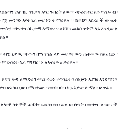
ለስልጣን
የአከባቢ
ጥበቃና
አየር
ንብረት
ለውጥ
ዳይሬክተር
አቶ
ዮሴፍ
ቲቦ
ቀናጀ
መንገድ
እየተሰራ
መሆኑን
ተናግረዋል
።
በዚህም
አበረታች
ውጤት
ትዮጵያ
ንቅናቄን
ስኬታማ
ለማድረግ
ቆሻሻን
መልሶ
ጥቅም
ላይ
እንዲውል
ዋል።
መቀየር
ህይወታቸውን
በማሻሻል ላይ
መሆናቸውን
ጠቁመው
ከእነዚህም
ቀም
ህብረት
ስራ
ማህበር
ን
ለአብነት
ጠቅሰዋል።
"
ቆሻሻ
ጽዱ
ለማድረግ
የሚከናወኑ
ተግባራትን
በእጅጉ
እያገዘ
እንደሚገኝ
ችን
በየአከባቢው
በማስቀመጥ
የመሰብሰብ
ስራ
እያገዘ
ይገኛል
ብለዋል
።
ክልሎች
ከተሞች
ቆሻሻን
በመሰብሰብ
ወደ ሀብትነት
በመቀየር
ለብዙዎች