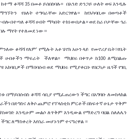
ከተማ
ቆሻሻ
በመቶ
ይሰበስባሉ፡፡
በአንድ
ድንጋይ
ሁለት
ወፍ
እንዲሉ
 35 
ማግኘትን
የዕለት
ተግባራቸው
አድርገዋል።
ከየአካባቢው
በወጣቶች
ተብሎ
በተጣለ
ቆሻሻ
ሀብት
ማካበት
ተክነውበታል።
ወደ
ስራ
ቦታቸው
ጎራ
በሉ
ማየት
የተለመደ
ነው
፡፡
ምንለው
ቆሻሻ
የለም
የሚሉት
አቶ
ሄኖክ
አሁን
ላይ
የመኖሪያ
ቤት፣የቤት
' 
ች
ሀብቶችን
ማፍራት
ችለዋል፡፡
ማህበሩ
በቀጥታ
ከ
ለሚበልጡ
100 
ያዩ
አከባቢዎች
በማሰባሰብ
ወደ ማህበሩ
የሚያቀርቡ
የበርካታ
ዜጎች
የገቢ
ሪቱ
በማይበሰብስ
ቆሻሻ
ሳቢያ
የሚፈጠረውን
ችግር
በአግባቡ
ለመከላከል
ገራችን
በድግስና
ለቅሶ
ጨምሮ
የፕላስቲክ
ምርቶች
በከፍተኛ
ሁኔታ
ጥቅም
ማስወገድ
እንዲሁም
መልሶ
ለጥቅም
እንዲውል
የማድረግ
ባህል
ስለለሌን
ችግር
ለማስቀረት
እየሰራ
መሆኑንም
ተናግረዋል
።