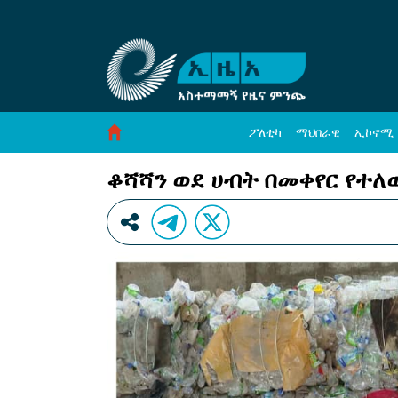
ቆሻሻን ወደ ሀብት በመቀየር የተለወጠ ቤተሰብ - ኢዜአ
Skip to Content
ፖለቲካ
ማህበራዊ
ኢኮኖሚ
ቆሻሻን ወደ ሀብት በመቀየር የተለ