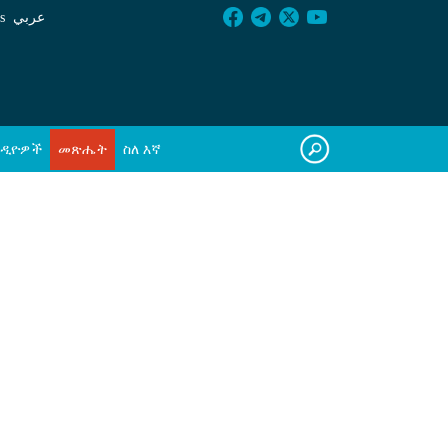
s
عربي
ዲዮዎች
መጽሔት
ስለ እኛ