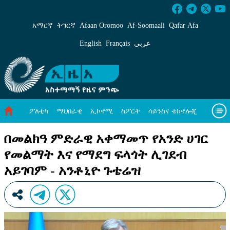
በመልክዓ ምድራዊ አቀማመጥ የአንድ ሀገር የመልማት እና
አማርኛ
ትግርኛ
Afaan Oromoo
Af‑Soomaali
Qafar Afa
English
Français
عربي
ፖለቲካ
ማህበራዊ
ኢኮኖሚ
ስፖርት
ሳይንስና ቴክኖሎጂ
አካባቢ ጥበቃ
ዓለም አቀፍ ዜናዎች
መጣጥፍ
ቪዲዮዎች
በመልክዓ ምድራዊ አቀማመጥ የአንድ ሀገር
የመልማት እና የማደግ ፍላጎት ሊገደብ
መጽሔት
ስለ እኛ
አይገባም - አንቶኒዮ ጉቴሬዝ