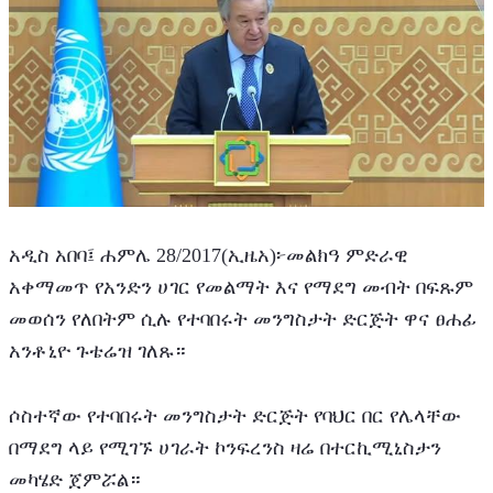
አዲስ አበባ፤ ሐምሌ 28/2017(ኢዜአ)፦መልክዓ ምድራዊ 
አቀማመጥ የአንድን ሀገር የመልማት እና የማደግ መብት በፍጹም 
መወሰን የለበትም ሲሉ የተባበሩት መንግስታት ድርጅት ዋና ፀሐፊ 
አንቶኒዮ ጉቴሬዝ ገለጹ።
ሶስተኛው የተባበሩት መንግስታት ድርጅት የባህር በር የሌላቸው 
በማደግ ላይ የሚገኙ ሀገራት ኮንፍረንስ ዛሬ በተርኪሚኒስታን 
መካሄድ ጀምሯል።