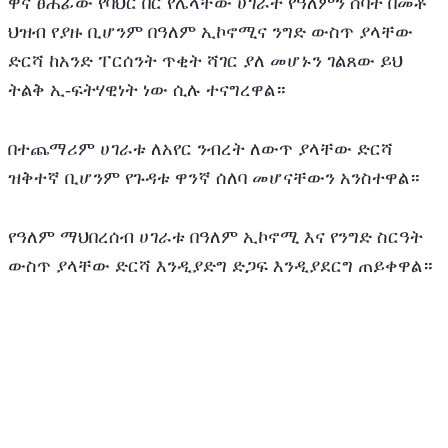
ዋና ፀሐፊው የባህር በር የሌላቸው ሀገራት የዓለምን ሰባት በመቶ 
ህዝብ የያዙ ቢሆንም በዓለም ኢኮኖሚና ንግድ ውስጥ ያላቸው 
ድርሻ ከአንድ ፐርሰንት ጥቂት ሻገር ያለ መሆኑን ገልጸው ይህ 
ትልቅ ኢ-ፍትሃዊነት ነው ሲሉ ተናግረዋል።
በተጨማሪም ሀገራቱ ለአየር ንብረት ለውጥ ያላቸው ድርሻ 
ዝቅተኛ ቢሆንም የጉዳቱ ዋንኛ ሰለባ መሆናቸውን አንስተዋል።
የዓለም ማህበረሰብ ሀገራቱ በዓለም ኢኮኖሚ እና የንግድ ስርዓት 
ውስጥ ያላቸው ድርሻ እንዲያድግ ድጋፍ እንዲያደርግ ጠይቀዋል።