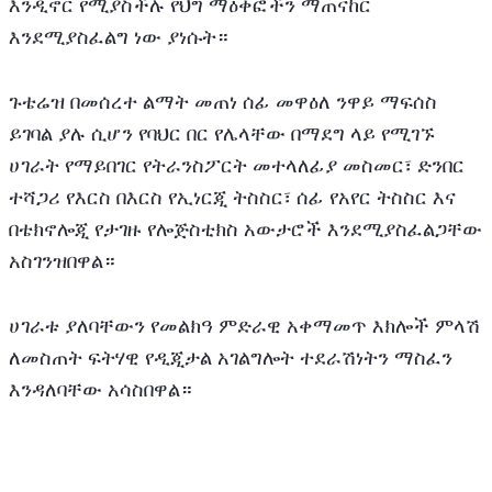
እንዲኖር የሚያስችሉ የህግ ማዕቀፎችን ማጠናከር 
እንደሚያስፈልግ ነው ያነሱት።
ጉቴሬዝ በመሰረተ ልማት መጠነ ሰፊ መዋዕለ ንዋይ ማፍሰስ 
ይገባል ያሉ ሲሆን የባህር በር የሌላቸው በማደግ ላይ የሚገኙ 
ሀገራት የማይበገር የትራንስፖርት መተላለፊያ መስመር፣ ድንበር 
ተሻጋሪ የእርስ በእርስ የኢነርጂ ትስስር፣ ሰፊ የአየር ትስስር እና 
በቴክኖሎጂ የታገዙ የሎጅስቲክስ አውታሮች እንደሚያስፈልጋቸው 
አስገንዝበዋል።
ሀገራቱ ያለባቸውን የመልክዓ ምድራዊ አቀማመጥ እክሎች ምላሽ 
ለመስጠት ፍትሃዊ የዲጂታል አገልግሎት ተደራሽነትን ማስፈን 
እንዳለባቸው አሳስበዋል።