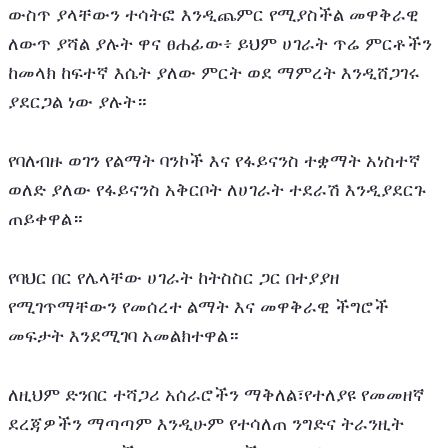
ውስጥ ያላቸውን ተሳትፎ እንዲጨምር የሚያስችል መዋቅራዊ 
ለውጥ ያሻል ያሉት ዋና ፀሐፊው፥ ይህም ሀገራት ጥሬ ምርቶችን 
ከመላክ ከፍተኛ እሴት ያለው ምርት ወደ ማምረት እንዲሸጋገሩ 
ያደርጋል ነው ያሉት።
የባለብዙ ወገን የልማት ባንኮች እና የፋይናንስ ተቋማት አነስተኛ 
ወለድ ያለው የፋይናንስ አቅርቦት ለሀገራት ተደራሽ እንዲያደርጉ 
ጠይቀዋል።
የባህር በር የሌላቸው ሀገራት ከትስስር ጋር በተያያዘ 
የሚገጥማቸውን የመሰረተ ልማት እና መዋቅራዊ ችግሮች 
መፍታት እንደሚገባ አመልክተዋል።
ለዚህም ድንበር ተሻጋሪ አሰራሮችን ማቅለል፣የተለያዩ የመመዘኛ 
ደረጃዎችን ማጣጣም እንዲሁም የተሳለጠ ንግድና ትራንዚት 