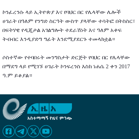
ኮንፈረንሱ ላይ ኢትዮጵያ እና የባህር በር የሌላቸው ሌሎች 
ሀገራት በዓለም የንግድ ስርዓት ውስጥ ያላቸው ተሳትፎ በትስስር፣ 
በፍትሃዊ የዲጂታል አገልግሎት ተደራሽነት እና ዓለም አቀፍ 
ትብብር እንዲያድግ ግፊት እንደሚያደርጉ ተመላክቷል።
ሶስተኛው የተባበሩት መንግስታት ድርጅት የባህር በር የሌላቸው 
በማደግ ላይ የሚገኙ ሀገራት ኮንፍረንስ እስከ ነሐሴ 2 ቀን 2017 
ዓ.ም ይቆያል።