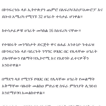
በኮንፍረንሱ ላይ ኢትዮጵያን ጨምሮ በአፍሪካ፣እስያ፣አውሮፓ እና 
ደቡብ አሜሪካ የሚገኙ 32 ሀገራት ተሳታፊ ሆነዋል።
ከተሳታፊዎቹ ሀገራት መካከል 16 ከአፍሪካ ናቸው።
የተባበሩት መንግስታት ድርጅት ዋና ፀሐፊ አንቶኒዮ ጉቴሬዝ 
በኮንፍረንሱ ላይ ባደረጉት ንግግር የባህር በር የሌላቸው ሀገራት 
ያሉባቸውን የልማት፣የኢኮኖሚ እና የእድገት ፈተናዎችን 
አንስተዋል።
በማደግ ላይ የሚገኙ የባህር በር የሌላቸው ሀገራት የመልማት 
አቅማቸው ባሉበት መልክዐ ምድራዊ ስፍራ ምክንያት ሊገደብ 
እንደማይገባ አመልክተዋል።