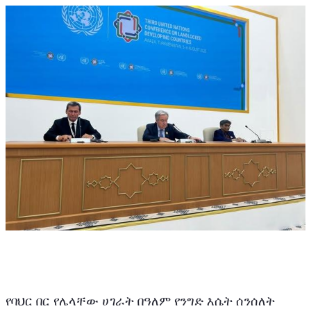
የባህር በር የሌላቸው ሀገራት በዓለም የንግድ እሴት ሰንሰለት 