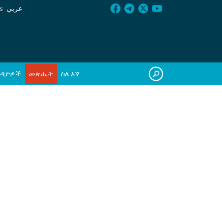
s
عربي
ዲዮዎች
መጽሔት
ስለ እኛ