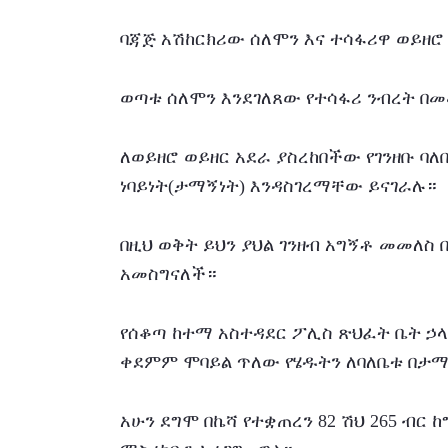
ባጃጅ አሽከርክሪው ሰለሞን እና ተሳፋሪዋ ወይዘሮ
ወጣቱ ሰለሞን እንደገለጸው የተሳፋሪ ንብረት በ
ለወይዘሮ ወይዘር አደራ ያስረከበችው የገንዘቡ ባለ
ነባይነት(ታማኝነት) እንዳስገረማቸው ይናገራሉ።
በዚህ ወቅት ይህን ያህል ገንዘብ አግኝቶ መመለስ በ
አመስግናለች።
የሰቆጣ ከተማ አስተዳደር ፖሊስ ጽህፈት ቤት ኃላ
ቀደምም ሞባይል ጥለው የሄዱትን ለባለቤቱ በታ
አሁን ደግሞ በኬሻ የተቋጠረን 82 ሽህ 265 ብር