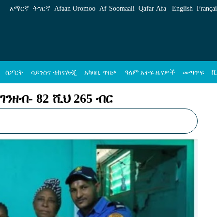
 ብር - ኢዜአ አማርኛ
አማርኛ
ትግርኛ
Afaan Oromoo
Af‑Soomaali
Qafar Afa
English
Françai
ስፖርት
ሳይንስና ቴክኖሎጂ
አካባቢ ጥበቃ
ዓለም አቀፍ ዜናዎች
መጣጥፍ
ቪ
ንዘብ- 82 ሺህ 265 ብር