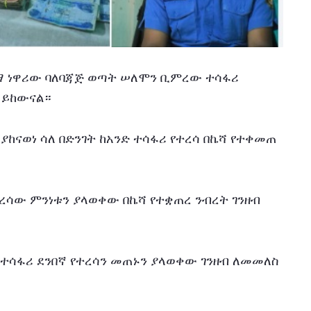
ማ ነዋሪው ባለባጃጅ ወጣት ሠለሞን ቢምረው ተሳፋሪ 
 ይከውናል።
ያከናወነ ሳለ በድንገት ከአንድ ተሳፋሪ የተረሳ በኬሻ የተቀመጠ 
ሳው ምንነቱን ያላወቀው በኬሻ የተቋጠረ ንብረት ገንዘብ 
ተሳፋሪ ደንበኛ የተረሳን መጠኑን ያላወቀው ገንዘብ ለመመለስ 