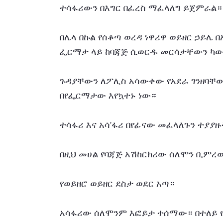
ተሳፋሪውን በእግር በፈረስ ማፈላለግ ይጀምራል።
በሌላ በኩል የሰቆጣ ወረዳ ነዋሪዋ ወይዘር ኃይሌ በአ
ፌርማታ ላይ ከባጃጅ ሲወርዱ መርሳታቸውን ካወ
ጉዳያቸውን ለፖሊስ አሳውቀው የአደራ ገንዘባቸውን
በየፌርማታው እየኳተኑ ነው።
ተሳፋሪ እና አሳ'ፋሪ በየፊናው መፈላለጉን ተያያዙ
በዚህ መሀል የባጃጅ አሽከርክሪው ሰለሞን ቢምረው
የወይዘሮ ወይዘር ደስታ ወደር አጣ።
አሳፋሪው ሰለሞንም እፎይታ ተሰማው። በተለይ የ