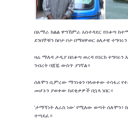
በአማራ ክልል ዋግኸምራ አስተዳደር የሰቆጣ ከተ
ደንበኞቹን ከቦታ ቦታ በማዘዋወር ዕለታዊ ተግባሩን
ዛሬ ማለዳ ታዲያ በሰቆጣ ወረዳ የሰርክ ተግባሩን እ
ንብረት ባጃጁ ውስጥ ያገኛል።
ሰለሞን ቢምረው ማንነቱን ባላወቀው ተሳፋሪ የተረ
መሆኑን ያወቀው ከደቂቃዎች በኋላ ነበር።
'ታማኝነት ለራስ ነው' የሚለው ወጣት ሰለሞን፥ ከ
ተጣደፈ።