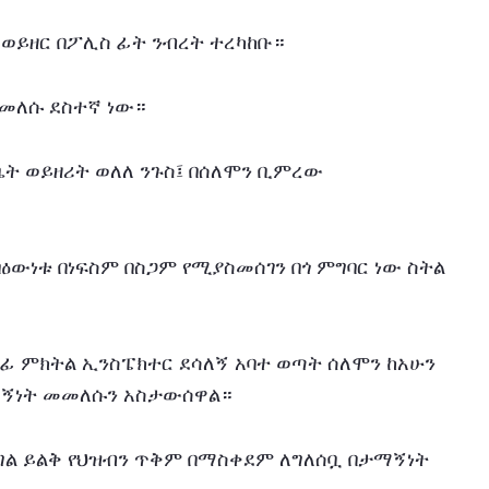
 ወይዘር በፖሊስ ፊት ንብረት ተረካከቡ።
መመለሱ ደስተኛ ነው።
ቤት ወይዘሪት ወለለ ንጉስ፤ በሰለሞን ቢምረው 
ዕውነቱ በነፍስም በስጋም የሚያስመሰገን በጎ ምግባር ነው ስትል 
ፊ ምክትል ኢንስፔክተር ደሳለኝ አባተ ወጣት ሰለሞን ከአሁን 
ማኝነት መመለሱን አስታውሰዋል።
 ከግል ይልቅ የህዝብን ጥቅም በማስቀደም ለግለሰቧ በታማኝነት 