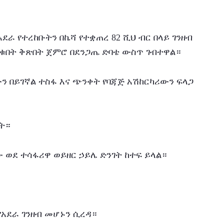
ደራ የተረከቡትን በኬሻ የተቋጠረ 82 ሺህ ብር በላይ ገንዘብ 
ቁበት ቅጽበት ጀምሮ በደንጋጤ ድባቴ ውስጥ ገብተዋል።
 በይገኛል ተስፋ እና ጭንቀት የባጃጅ አሽከርካሪውን ፍላጋ 
ት።
 ወደ ተሳፋሪዋ ወይዘር ኃይሌ ድንገት ከተፍ ይላል።
አደራ ገንዘብ መሆኑን ሲረዳ።