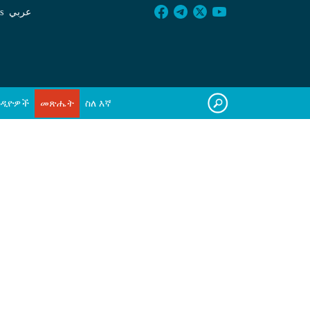
s
عربي
ዲዮዎች
መጽሔት
ስለ እኛ