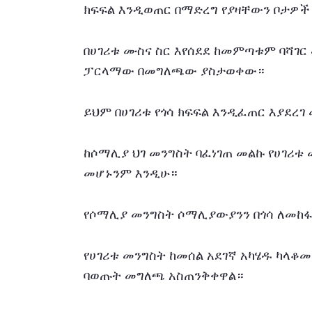
ክፍፍል እንዲወጠር በማድረግ የያዛቸውን ቦታዎች 
በሀገሪቱ ሙስና ስር እየሰደደ ከመምጣቱም ባሻገር
ፓርላማው በመግለጫው ያስታወቀው።
ይህም በሀገሪቱ የጎሳ ክፍፍል እንዲፈጠር እያደረ
ከሶማሊያ ህገ መንግስት ባፈነገጠ መልኩ የሀገሪቱ
መሆኑንም እንዲሁ።
የሶማሊያ መንግስት ሶማሊያውያንን በጎሳ ለመከ
የሀገሪቱ መንግስት ከመሰል አደገኛ አካሄዱ ካላቆ
ባወጡት መግለጫ አስጠንቅቀዋል።