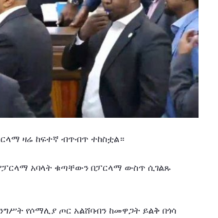
 ፓርላማ ዛሬ ከፍተኛ ብጥብጥ ተከስቷል።
 የፓርላማ አባላት ቁጣቸውን በፓርላማ ውስጥ ሲገልጹ 
ግሥት የሶማሊያ ጦር አልሸባብን ከመዋጋት ይልቅ በጎሳ 