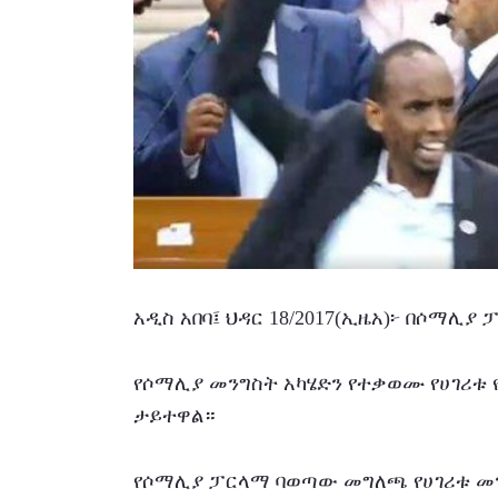
አዲስ አበባ፤ ህዳር 18/2017(ኢዜአ)፦ በሶማሊያ
የሶማሊያ መንግስት አካሄድን የተቃወሙ የሀገሪቱ
ታይተዋል።
የሶማሊያ ፓርላማ ባወጣው መግለጫ የሀገሪቱ መን