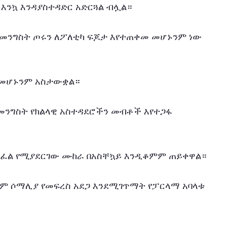
እንኳ እንዳያስተዳድር አድርጓል ብሏል።
 መንግስት ጦሩን ለፖለቲካ ፍጆታ እየተጠቀመ መሆኑንም ነው 
ገ መሆኑንም አስታውቋል።
 መንግስት የክልላዊ አስተዳደሮችን መብቶች እየተጋፋ 
ፋፈል የሚያደርገው ሙከራ በአስቸኳይ እንዲቆምም ጠይቀዋል።
መም ሶማሊያ የመፍረስ አደጋ እንደሚገጥማት የፓርላማ አባላቱ 