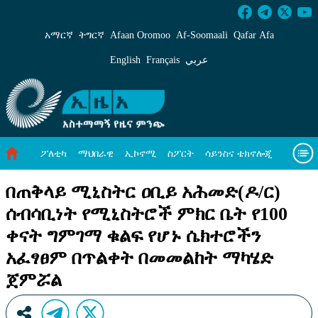
በጠቅላይ ሚኒስትር ዐቢይ አሕመድ(ዶ/ር) ሰብሳቢነት የ
አማርኛ
ትግርኛ
Afaan Oromoo
Af‑Soomaali
Qafar Afa
English
Français
عربي
ፖለቲካ
ማህበራዊ
ኢኮኖሚ
ስፖርት
ሳይንስና ቴክኖሎጂ
አካባቢ ጥበቃ
ዓለም አቀፍ ዜናዎች
መጣጥፍ
ቪዲዮዎች
በጠቅላይ ሚኒስትር ዐቢይ አሕመድ(ዶ/ር)
ሰብሳቢነት የሚኒስትሮች ምክር ቤት የ100
መጽሔት
ስለ እኛ
ቀናት ግምገማ ቁልፍ የሆኑ ሴክተሮችን
አፈፃፀም በጥልቀት በመመልከት ማካሄድ
ጀምሯል