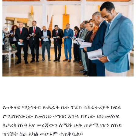
የጠቅላይ ሚኒስትር ጽሕፈት ቤት ፕሬስ ሴክሬታሪያት ክፍል 
የሚያከናውነው የመሰነድ ተግባር አንዱ የሆነው ይህ መፅሃፍ 
ለታሪክ ስነዳ እና መረጃውን ለሚሹ ሁሉ ጠቃሚ የሆነ የሰነድ 
ዝግጅት ስራ አካል መሆኑም ተጠቅሷል።