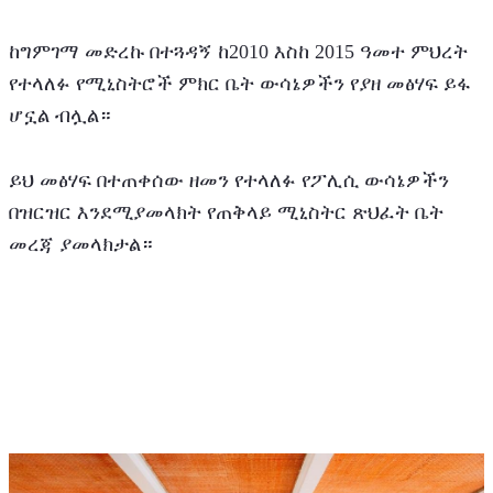
ከግምገማ መድረኩ በተጓዳኝ ከ2010 እስከ 2015 ዓመተ ምህረት 
የተላለፉ የሚኒስትሮች ምክር ቤት ውሳኔዎችን የያዘ መፅሃፍ ይፋ 
ሆኗል ብሏል።
ይህ መፅሃፍ በተጠቀሰው ዘመን የተላለፉ የፖሊሲ ውሳኔዎችን 
በዝርዝር እንደሚያመላክት የጠቅላይ ሚኒስትር ጽህፈት ቤት 
መረጃ ያመላክታል።