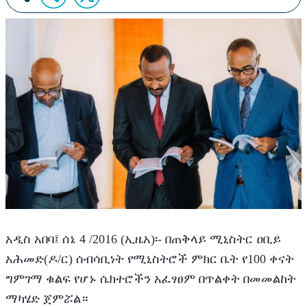
አዲስ አበባ፤ ሰኔ 4 /2016 (ኢዜአ)፡- በጠቅላይ ሚኒስትር ዐቢይ 
አሕመድ(ዶ/ር) ሰብሳቢነት የሚኒስትሮች ምክር ቤት የ100 ቀናት 
ግምገማ ቁልፍ የሆኑ ሴክተሮችን አፈፃፀም በጥልቀት በመመልከት 
ማካሄድ ጀምሯል።