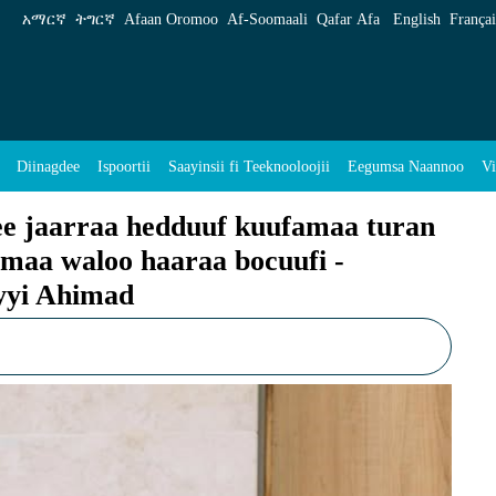
uf kuufamaa turan furuun waliigaltee hawaas
አማርኛ
ትግርኛ
Afaan Oromoo
Af‑Soomaali
Qafar Afa
English
Françai
Diinagdee
Ispoortii
Saayinsii fi Teeknooloojii
Eegumsa Naannoo
Vi
ee jaarraa hedduuf kuufamaa turan
maa waloo haaraa bocuufi -
yyi Ahimad