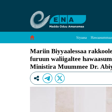
Mariin Biyyaalessaa rakkoolee jaarraa heddu
Skip to Content
Siyaasa
Hawaasummaa
Mariin Biyyaalessaa rakkool
furuun waliigaltee hawaasum
Ministira Muummee Dr. Abi