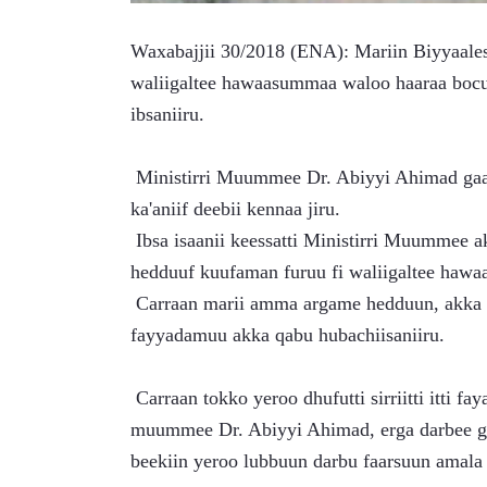
Waxabajjii 30/2018 (ENA): Mariin Biyyaaless
waliigaltee hawaasummaa waloo haaraa bocu
ibsaniiru.
 Ministirri Muummee Dr. Abiyyi Ahimad gaaffilee miseensonni mana maree bakka bu'oota ummataa 
ka'aniif deebii kennaa jiru.
 Ibsa isaanii keessatti Ministirri Muummee akka jedhanitti, Mariin Biyyaalessaa rakkoolee jaarraa 
hedduuf kuufaman furuu fi waliigaltee haw
 Carraan marii amma argame hedduun, akka salphaatti ilaalamuu akka hin qabnee fi sirnaan itti 
fayyadamuu akka qabu hubachiisaniiru.
 Carraan tokko yeroo dhufutti sirriitti itti fayadamuun barbaachisaadha kan jedhan mimistirri 
muummee Dr. Abiyyi Ahimad, erga darbee ga
beekiin yeroo lubbuun darbu faarsuun amala 