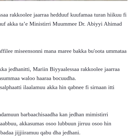
aa rakkoolee jaarraa hedduuf kuufamaa turan hiikuu fi 
uf akka ta’e Ministirri Muummee Dr. Abiyyi Ahimad 
aasummaa waloo haaraa bocuudha.
abbuu, akkasumas osoo lubbuun jirruu osoo hin 
badaa jijjiiramuu qabu dha jedhani.