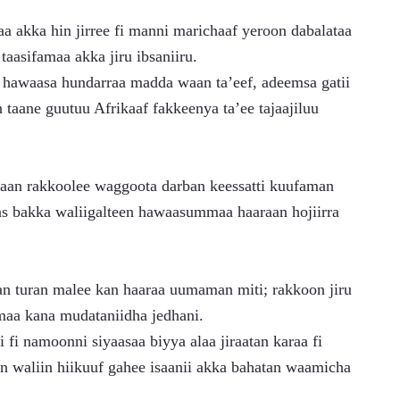
aasifamaa akka jiru ibsaniiru.
taane guutuu Afrikaaf fakkeenya ta’ee tajaajiluu 
as bakka waliigalteen hawaasummaa haaraan hojiirra 
a kana mudataniidha jedhani.
ran waliin hiikuuf gahee isaanii akka bahatan waamicha 