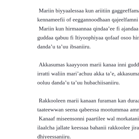
 Mariin biyyaalessaa kun ariitiin gaggeeffamaa akka hin jirree fi manni marichaaf yeroon dabalataa 
kennameefii of eeggannoodhaan qajeelfamni t
 Mariin kun hirmaannaa qindaa’ee fi ajandaa hawaasa hundarraa madda waan ta’eef, adeemsa gatii 
guddaa qabuu fi Itiyoophiyaa qofaaf osoo hin 
danda’u ta’uu ibsaniiru.
 Akkasumas kaayyoon marii kanaa inni guddaan rakkoolee waggoota darban keessatti kuufaman 
irratti waliin mari’achuu akka ta’e, akkasum
ooluu danda’u ta’uu hubachiisaniiru.
 Rakkooleen marii kanaan furaman kan duraan turan malee kan haaraa uumaman miti; rakkoon jiru 
taateewwan seena qabeessa mootummaa amma
 Kanaaf miseensonni paartilee wal morkatanii fi namoonni siyaasaa biyya alaa jiraatan karaa fi 
ilaalcha jallate keessaa bahanii rakkoolee ji
dhiyeessaniiru.