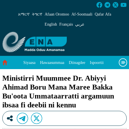
Ministirri Muummee Dr. Abiyyi Ahimad Boru 
አማርኛ
ትግርኛ
Afaan Oromoo
Af‑Soomaali
Qafar Afa
English
Français
عربي
Siyaasa
Hawaasummaa
Diinagdee
Ispoortii
Saayinsii fi Teeknooloojii
Eegumsa Naannoo
Viidiyoo
Ministirri Muummee Dr. Abiyyi
Ahimad Boru Mana Maree Bakka
Waa’ee keenya
Bu'oota Ummataarratti argamuun
ibsaa fi deebii ni kennu