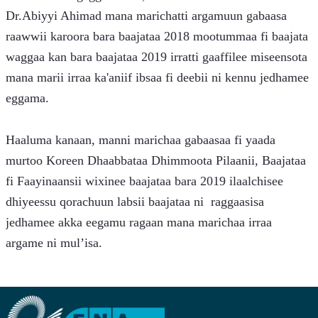
Dr.Abiyyi Ahimad mana marichatti argamuun gabaasa 
raawwii karoora bara baajataa 2018 mootummaa fi baajata 
waggaa kan bara baajataa 2019 irratti gaaffilee miseensota 
mana marii irraa ka'aniif ibsaa fi deebii ni kennu jedhamee 
eggama.
Haaluma kanaan, manni marichaa gabaasaa fi yaada 
murtoo Koreen Dhaabbataa Dhimmoota Pilaanii, Baajataa 
fi Faayinaansii wixinee baajataa bara 2019 ilaalchisee 
dhiyeessu qorachuun labsii baajataa ni  raggaasisa 
jedhamee akka eegamu ragaan mana marichaa irraa 
argame ni mul’isa.