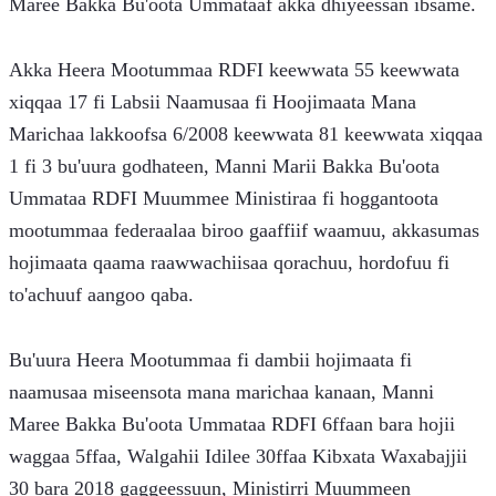
Maree Bakka Bu'oota Ummataaf akka dhiyeessan ibsame.
Akka Heera Mootummaa RDFI keewwata 55 keewwata 
xiqqaa 17 fi Labsii Naamusaa fi Hoojimaata Mana 
Marichaa lakkoofsa 6/2008 keewwata 81 keewwata xiqqaa 
1 fi 3 bu'uura godhateen, Manni Marii Bakka Bu'oota 
Ummataa RDFI Muummee Ministiraa fi hoggantoota 
mootummaa federaalaa biroo gaaffiif waamuu, akkasumas 
hojimaata qaama raawwachiisaa qorachuu, hordofuu fi 
to'achuuf aangoo qaba.
Bu'uura Heera Mootummaa fi dambii hojimaata fi 
naamusaa miseensota mana marichaa kanaan, Manni 
Maree Bakka Bu'oota Ummataa RDFI 6ffaan bara hojii 
waggaa 5ffaa, Walgahii Idilee 30ffaa Kibxata Waxabajjii 
30 bara 2018 gaggeessuun, Ministirri Muummeen 