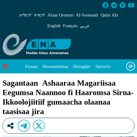
Sagantaan Ashaaraa Magariisaa Eegumsa Naann
አማርኛ
ትግርኛ
Afaan Oromoo
Af‑Soomaali
Qafar Afa
English
Français
عربي
Siyaasa
Hawaasummaa
Diinagdee
Ispoortii
Saayinsii fi Teeknooloojii
Eegumsa Naannoo
Viidiyoo
Sagantaan Ashaaraa Magariisaa
Eegumsa Naannoo fi Haaromsa Sirna-
Waa’ee keenya
Ikkoolojiitiif gumaacha olaanaa
taasisaa jira