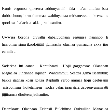
Kunis eegumsa qilleensa addunyaatiif  fala  ta'aa dhufuu isaa 
dubbachuun; birmadummaa wabiinyaataa mirkaneessuu  keessattis 
qoodasaa ba’achaa  akka jiru ibsaniiru. 
Uwwisa bosona biyyattii dabaluudhaan eegumsa naannoo fi 
haaromsa sirna-ikoolojiitiif gumaacha olaanaa gumaacha akka jiru 
eeraniiru.
Sadarkaa Itti aanaa  Kantiibaatti  Hojii gaggeessaa Olaanaan 
Magaalaa Finfinnee Injiiner  Wandimmuu Seettaa gama isaaniitiin; 
bakka gatinsa kosii gogaa Raphiitti yeroo ammaa hojii deebisanii 
 misoomsuu  hojjetameen   sodaa balaa irraa gara qabeenyummaatti 
jijjiiramaa dhufeera jedhaniiru. 
Daarektarri Olaanaan Eejensii Bulchiinsa Qulqullina Magaalaa 