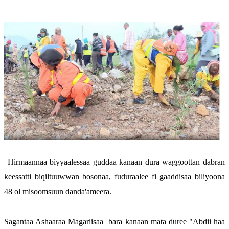
Hirmaannaa biyyaalessaa guddaa kanaan dura waggoottan dabran 
keessatti biqiltuuwwan bosonaa, fuduraalee fi gaaddisaa biliyoona 
48 ol misoomsuun danda'ameera.
Sagantaa Ashaaraa Magariisaa  bara kanaan mata duree "Abdii haa 