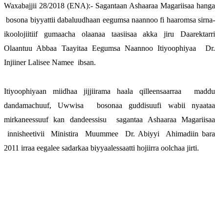
Waxabajjii 28/2018 (ENA):- Sagantaan Ashaaraa Magariisaa hanga 
 bosona biyyattii dabaluudhaan eegumsa naannoo fi haaromsa sirna-
ikoolojiitiif gumaacha olaanaa taasiisaa akka jiru Daarektarri 
Olaantuu Abbaa Taayitaa Eegumsa Naannoo Itiyoophiyaa  Dr. 
Injiiner Lalisee Namee  ibsan.
Itiyoophiyaan miidhaa jijjiirama haala qilleensaarraa  maddu 
dandamachuuf, Uwwisa  bosonaa guddisuufi wabii nyaataa 
mirkaneessuuf kan dandeessisu  sagantaa Ashaaraa Magariisaa 
 innisheetivii  Ministira  Muummee  Dr. Abiyyi  Ahimadiin bara 
2011 irraa eegalee sadarkaa biyyaalessaatti hojiirra oolchaa jirti. 