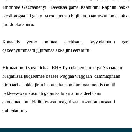
Finfinnee Gazzaahenyi  Deesisaa gama isaaniitiin; Raphiin bakka 
 kosii gogaa itti gatan  yeroo ammaa biqiltuudhaan uwwifamaa akka 
jiru dubbataniiru.
Kanaanis yeroo ammaa deebisanii fayyadamuun gara 
qabeenyummaatti jijjiiramaa akka jiru eeraniiru.
Hirmaattonni sagantichaa  ENA’f yaada kennan; erga Ashaaraan 
Magariisaa jalqabamee kaasee waggaa waggaan  dammaqinaan 
hirmaachaa akka jiran ibsuun; kanaan dura naannoo isaaniitti 
bakkeewwan kosii itti gatamaa turan amma deebi'anii 
dandamachuun biqiltuuwwan magariisaan uwwifamuusaanii 
dubbataniiru.