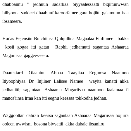
dhabbannu " jedhuun sadarkaa biyyaalessaatti biqiltuuwwan 
biliyoona saddeet dhaabuuf karoorfamee gara hojiitti galamuun isaa 
ibsameera.
Har'as Eejensiin Bulchiinsa Qulqullina Magaalaa Finfinnee   bakka 
 kosii gogaa itti gatan  Raphii jedhamutti sagantaa Ashaaraa 
Magariisaa gaggeesseera.
Daarektarri Olaantuu Abbaa Taayitaa Eegumsa Naannoo 
Itiyoophiyaa Dr. Injiiner Lalisee Namee  wayita kanatti akka 
jedhanitti; sagantaan Ashaaraa Magariisaa naannoo faalamaa fi 
manca'iinsa irraa kan itti eegnu keessaa tokkodha jedhan.
Waggoottan dabran keessa sagantaan Ashaaraa Magariisaa hojiirra 
ooleen uwwisni  bosona biyyattii  akka dabale ibsaniiru.