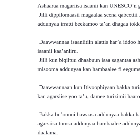
Ashaaraa magariisa isaanii kan UNESCO’n ga
 Jilli dippilomaasii magaalaa seena qabeettii Laalibalaa daawwachaa jiru kun kaleessa Waldoota 
addunyaa irratti beekamoo ta’an dhagaa tok
 Daawwannaa isaaniitiin alattis har’a iddoo hambaa ta’e bataskaana Laalibalaa kanatti ashaaraa 
isaanii kaa’aniiru.
 Jilli kun biqiltuu dhaabuun isaa sagantaa ashaaraa magariisaa Itiyoophiyaa yoo ta’u, kunis ajandaa 
misooma addunyaa kan hambaalee fi eegumsa 
 Daawwannaan kun Itiyoophiyaan bakka turistootaaf nageenyaafi hawwataa ta’uu ishee addunyaaf 
kan agarsiise yoo ta’u, damee turizimii haa
 Bakka bu’oonni hawaasa addunyaa bakka hambaa kana irratti biqiltuu dhaabuun isaaniis akka 
agarsiisa tumsa addunyaa hambaalee addunyaa 
ilaalama.