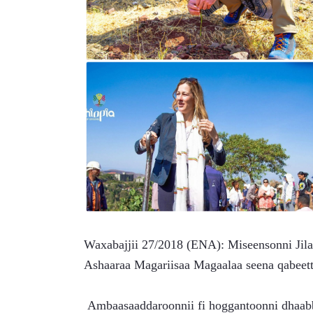
Waxabajjii 27/2018 (ENA): Miseensonni Jila
Ashaaraa Magariisaa Magaalaa seena qabeetti
 Ambaasaaddaroonnii fi hoggantoonni dhaabbilee idil-addunyaa teessoo isaanii Finfinnee godhatan 