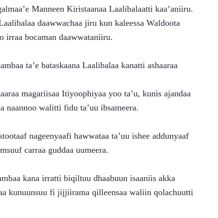
lmaa’e Manneen Kiristaanaa Laalibalaatti kaa’aniiru.
ko irraa bocaman daawwataniiru.
naannoo walitti fidu ta’uu ibsameera.
romsuuf carraa guddaa uumeera.
kunuunsuu fi jijjiirama qilleensaa waliin qolachuutti 