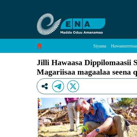
Jilli Hawaasa Dippilomaasii Sagantaa Dhaabbii
Skip to Content
Siyaasa
Hawaasummaa
Jilli Hawaasa Dippilomaasii 
Magariisaa magaalaa seena qa