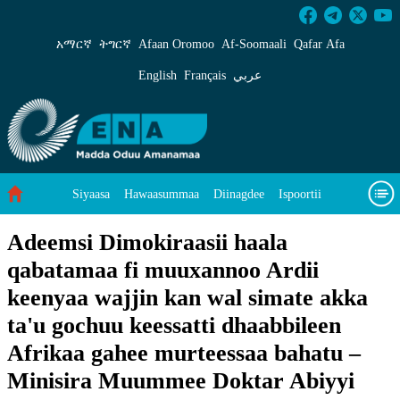
Adeemsi Dimokiraasii haala qabatamaa fi muu
አማርኛ
ትግርኛ
Afaan Oromoo
Af‑Soomaali
Qafar Afa
English
Français
عربي
Siyaasa
Hawaasummaa
Diinagdee
Ispoortii
Saayinsii fi Teeknooloojii
Eegumsa Naannoo
Viidiyoo
Adeemsi Dimokiraasii haala
qabatamaa fi muuxannoo Ardii
Waa’ee keenya
keenyaa wajjin kan wal simate akka
ta'u gochuu keessatti dhaabbileen
Afrikaa gahee murteessaa bahatu –
Minisira Muummee Doktar Abiyyi