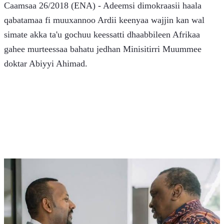
Caamsaa 26/2018 (ENA) - Adeemsi dimokraasii haala 
qabatamaa fi muuxannoo Ardii keenyaa wajjin kan wal 
simate akka ta'u gochuu keessatti dhaabbileen Afrikaa 
gahee murteessaa bahatu jedhan Minisitirri Muummee 
doktar Abiyyi Ahimad.