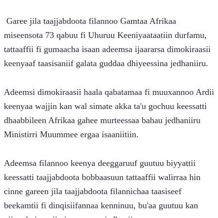
 Garee jila taajjabdoota filannoo Gamtaa Afrikaa 
miseensota 73 qabuu fi Uhuruu Keeniyaataatiin durfamu, 
tattaaffii fi gumaacha isaan adeemsa ijaararsa dimokiraasii 
keenyaaf taasisaniif galata guddaa dhiyeessina jedhaniiru.
Adeemsi dimokiraasii haala qabatamaa fi muuxannoo Ardii 
keenyaa wajjin kan wal simate akka ta'u gochuu keessatti 
dhaabbileen Afrikaa gahee murteessaa bahau jedhaniiru 
Ministirri Muummee ergaa isaaniitiin.
Adeemsa filannoo keenya deeggaruuf guutuu biyyattii 
keessatti taajjabdoota bobbaasuun tattaaffii walirraa hin 
cinne gareen jila taajjabdoota filannichaa taasiseef 
beekamtii fi dinqisiifannaa kenninuu, bu'aa guutuu kan 