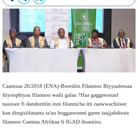
Caamsaa 26/2018 (ENA)-Boordiin Filannoo Biyyaalessaa 
Itiyoophiyaa filannoo walii galaa 7ffaa gaggeessuuf 
taasisee fi dandeettiin inni filannicha itti raawwachiisee 
kan dinqisiifatamu ta'uu hogganoonni garee taajjabdoota 
filannoo Gamtaa Afriikaa fi IGAD ibsaniiru.