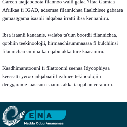
Gareen taajjabdoota filannoo walii galaa 7ffaa Gamtaa 
Afriikaa fi IGAD, adeemsa filannichaa ilaalchisee gabaasa 
gamaaggama isaanii jalqabaa irratti ibsa kennaniiru.
Ibsa isaanii kanaanis, walaba ta'uun boordii filannichaa, 
qophiin teekinoolojii, hirmaachisummaasaa fi bulchiinsi 
filannichaa cimina kan qabu akka ture kaasaniiru.
Kaadhimamtoonni fi filattoonni seenaa Itiyoophiyaa 
keessatti yeroo jalqabaatiif galmee tekinoolojiin 
deeggarame taasisuu isaaniis akka taajjaban eeraniiru.