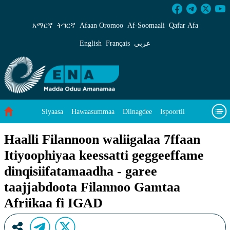
Haalli Filannoon waliigalaa 7ffaan Itiyoophiy
አማርኛ
ትግርኛ
Afaan Oromoo
Af‑Soomaali
Qafar Afa
English
Français
عربي
Siyaasa
Hawaasummaa
Diinagdee
Ispoortii
Saayinsii fi Teeknooloojii
Eegumsa Naannoo
Viidiyoo
Haalli Filannoon waliigalaa 7ffaan
Itiyoophiyaa keessatti geggeeffame
Waa’ee keenya
dinqisiifatamaadha - garee
taajjabdoota Filannoo Gamtaa
Afriikaa fi IGAD