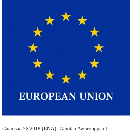
Caamsaa 26/2018 (ENA)- Gamtaa Awurooppaa fi 