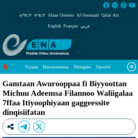
Gamtaan Awurooppaa fi Biyyoottan Michuu Adee
አማርኛ
ትግርኛ
Afaan Oromoo
Af‑Soomaali
Qafar Afa
English
Français
عربي
Siyaasa
Hawaasummaa
Diinagdee
Ispoortii
Saayinsii fi Teeknooloojii
Eegumsa Naannoo
Viidiyoo
Gamtaan Awurooppaa fi Biyyoottan
Michuu Adeemsa Filannoo Waliigalaa
Waa’ee keenya
7ffaa Itiyoophiyaan gaggeessite
dinqisiifatan