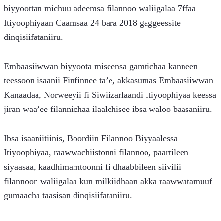
biyyoottan michuu adeemsa filannoo waliigalaa 7ffaa 
Itiyoophiyaan Caamsaa 24 bara 2018 gaggeessite 
dinqisiifataniiru.
Embaasiiwwan biyyoota miseensa gamtichaa kanneen 
teessoon isaanii Finfinnee ta’e, akkasumas Embaasiiwwan 
Kanaadaa, Norweeyii fi Siwiizarlaandi Itiyoophiyaa keessa 
jiran waa’ee filannichaa ilaalchisee ibsa waloo baasaniiru.
Ibsa isaaniitiinis, Boordiin Filannoo Biyyaalessa 
Itiyoophiyaa, raawwachiistonni filannoo, paartileen 
siyaasaa, kaadhimamtoonni fi dhaabbileen siivilii 
filannoon waliigalaa kun milkiidhaan akka raawwatamuuf 
gumaacha taasisan dinqisiifataniiru.