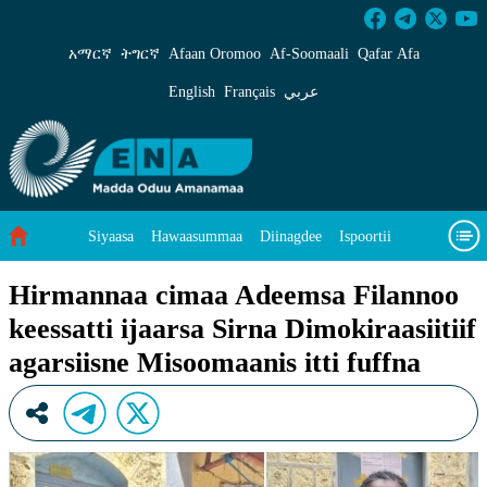
Hirmannaa cimaa Adeemsa Filannoo keessatti ij
አማርኛ
ትግርኛ
Afaan Oromoo
Af‑Soomaali
Qafar Afa
English
Français
عربي
Siyaasa
Hawaasummaa
Diinagdee
Ispoortii
Saayinsii fi Teeknooloojii
Eegumsa Naannoo
Viidiyoo
Hirmannaa cimaa Adeemsa Filannoo
keessatti ijaarsa Sirna Dimokiraasiitiif
Waa’ee keenya
agarsiisne Misoomaanis itti fuffna