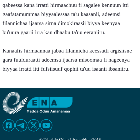
qabeessa kana irratti hirmaachuu fi sagalee kennuun itti 
gaafatamummaa biyyaalessaa ta'u kaasanii, adeemsi 
filannichaa ijaarsa sirna dimokiraasii biyya keenyaa 
bu'uura gaarii irra kan dhaabu ta'uu eeraniiru.
Kanaafis hirmaannaa jabaa filannicha keessatti argisiisne 
gara fuulduraatti adeemsa ijaarsa misoomaa fi nageenya 
biyyaa irratti itti fufsiisuuf qophii ta'uu isaanii ibsaniiru.
©
Tajaajila Oduu Itiyoophiyaa
2015