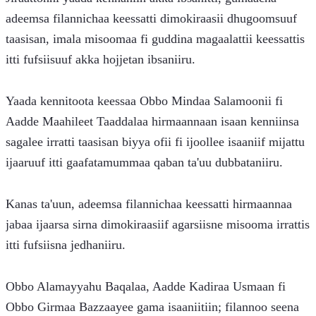
adeemsa filannichaa keessatti dimokiraasii dhugoomsuuf 
taasisan, imala misoomaa fi guddina magaalattii keessattis 
itti fufsiisuuf akka hojjetan ibsaniiru.
Yaada kennitoota keessaa Obbo Mindaa Salamoonii fi 
Aadde Maahileet Taaddalaa hirmaannaan isaan kenniinsa 
sagalee irratti taasisan biyya ofii fi ijoollee isaaniif mijattu 
ijaaruuf itti gaafatamummaa qaban ta'uu dubbataniiru.
Kanas ta'uun, adeemsa filannichaa keessatti hirmaannaa 
jabaa ijaarsa sirna dimokiraasiif agarsiisne misooma irrattis 
itti fufsiisna jedhaniiru.
Obbo Alamayyahu Baqalaa, Aadde Kadiraa Usmaan fi 
Obbo Girmaa Bazzaayee gama isaaniitiin; filannoo seena 