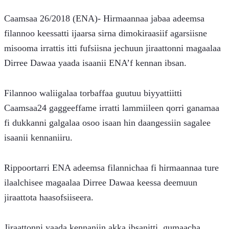
Caamsaa 26/2018 (ENA)- Hirmaannaa jabaa adeemsa 
filannoo keessatti ijaarsa sirna dimokiraasiif agarsiisne 
misooma irrattis itti fufsiisna jechuun jiraattonni magaalaa 
Dirree Dawaa yaada isaanii ENA’f kennan ibsan.
Filannoo waliigalaa torbaffaa guutuu biyyattiitti 
Caamsaa24 gaggeeffame irratti lammiileen qorri ganamaa 
fi dukkanni galgalaa osoo isaan hin daangessiin sagalee 
isaanii kennaniiru.
Rippoortarri ENA adeemsa filannichaa fi hirmaannaa ture 
ilaalchisee magaalaa Dirree Dawaa keessa deemuun 
jiraattota haasofsiiseera.
Jiraattonni yaada kennaniin akka ibsanitti, gumaacha 