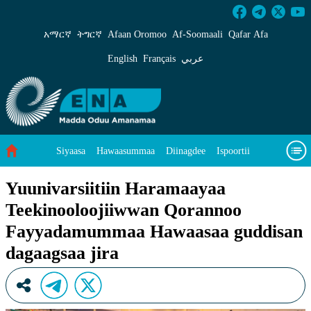
Yuunivarsiitiin Haramaayaa Teekinooloojii
አማርኛ
ትግርኛ
Afaan Oromoo
Af‑Soomaali
Qafar Afa
English
Français
عربي
Siyaasa
Hawaasummaa
Diinagdee
Ispoortii
Saayinsii fi Teeknooloojii
Eegumsa Naannoo
Viidiyoo
Yuunivarsiitiin Haramaayaa
Teekinooloojiiwwan Qorannoo
Waa’ee keenya
Fayyadamummaa Hawaasaa guddisan
dagaagsaa jira