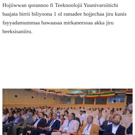
Hojiiwwan qorannoo fi Teeknoolojii Yuunivarsiitichi 
baajata birrii biliyoona 1 ol ramadee hojjechaa jiru kunis 
fayyadamummaa hawaasaa mirkaneessaa akka jiru 
beeksisaniiru.