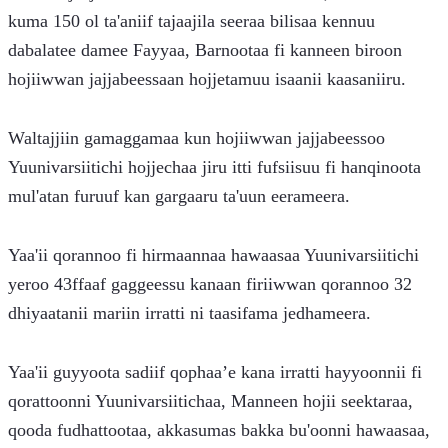
kuma 150 ol ta'aniif tajaajila seeraa bilisaa kennuu 
dabalatee damee Fayyaa, Barnootaa fi kanneen biroon 
hojiiwwan jajjabeessaan hojjetamuu isaanii kaasaniiru.
Waltajjiin gamaggamaa kun hojiiwwan jajjabeessoo 
Yuunivarsiitichi hojjechaa jiru itti fufsiisuu fi hanqinoota 
mul'atan furuuf kan gargaaru ta'uun eerameera.
Yaa'ii qorannoo fi hirmaannaa hawaasaa Yuunivarsiitichi 
yeroo 43ffaaf gaggeessu kanaan firiiwwan qorannoo 32 
dhiyaatanii mariin irratti ni taasifama jedhameera.
Yaa'ii guyyoota sadiif qophaa’e kana irratti hayyoonnii fi 
qorattoonni Yuunivarsiitichaa, Manneen hojii seektaraa, 
qooda fudhattootaa, akkasumas bakka bu'oonni hawaasaa, 