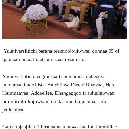
 Yuunivarsiitichi barana teeknoolojiiwwan qonnaa 95 ol 
qonnaan bulaaf raabsuu isaas ibsaniiru.
Yuunivarsiitichi eegumsaa fi bulchiinsa qabeenya 
uumamaa ilaalchisee Bulchiinsa Dirree Dhawaa, Hara 
Haramaayaa, Addeellee, Dhangaggoo fi suluulawwan 
biroo irratti hojiiwwan qindaa'oon hojjetamaa jira 
jedhaniiru.
Gama tajaajilaa fi hirmaannaa hawaasaatiin, lammiilee 