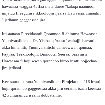
hawaasaa waggaa 43ffaa mata duree "kalaqa naannoof 
mijatuu fi eegumsa ikkooloojii ijaarsa Hawaasaa cimaatiif 
" jedhuun gaggeessaa jira.
Itti-aanaan Pirezidaantii Qorannoo fi dhimma Hawaasaa 
Yuunivarsiitichaa Dr. Yisihaaq Yuusuf waltajjicharratti 
akka himanitti, Yuunivarsiitichi dameewwan qonnaa, 
Fayyaa, Teeknoolojii, Barnoota, Seeraa, Saayinsii 
Hawaasaa fi hojiiwwan qorannoo biroo irratti hojjechaa 
jira jedhani.
Keessattuu barana Yuunivarsiitichi Pirojektoota 116 irratti 
hojii qorannoo gaggeessaa akka jiru eeranii, isaan keessaa 
42 xumuramuu isaanii dubbataniiru.