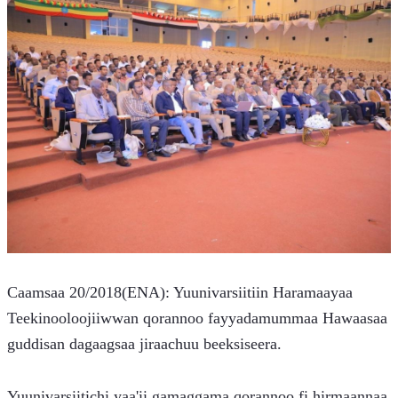
Caamsaa 20/2018(ENA): Yuunivarsiitiin Haramaayaa 
Teekinooloojiiwwan qorannoo fayyadamummaa Hawaasaa 
guddisan dagaagsaa jiraachuu beeksiseera.
Yuunivarsiitichi yaa'ii gamaggama qorannoo fi hirmaannaa 