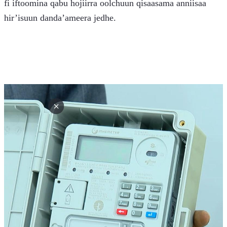
fi iftoomina qabu hojiirra oolchuun qisaasama anniisaa 
hir’isuun danda’ameera jedhe.