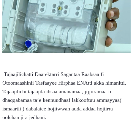
 Tajaajilichatti Daarektarri Sagantaa Raabsaa fi 
Otoomaashinii Tasfaayee Hirphaa ENAtti akka himanitti, 
Tajaajilichi tajaajila ibsaa amanamaa, jijjiiramaa fi 
dhaqqabamaa ta’e kennuudhaaf lakkooftuu ammayyaa( 
ismaartii ) dabalatee hojiiwwan adda addaa hojiirra 
oolchaa jira jedhani.