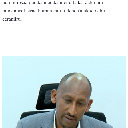
humni ibsaa guddaan addaan citu balaa akka hin 
mudanneef sirna humna cufuu danda'u akka qabu 
eeraniiru.