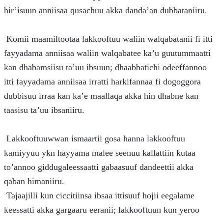
hir’isuun anniisaa qusachuu akka danda’an dubbataniiru.
 Komii maamiltootaa lakkooftuu waliin walqabatanii fi itti 
fayyadama anniisaa waliin walqabatee ka’u guutummaatti 
kan dhabamsiisu ta’uu ibsuun; dhaabbatichi odeeffannoo 
itti fayyadama anniisaa irratti harkifannaa fi dogoggora 
dubbisuu irraa kan ka’e maallaqa akka hin dhabne kan 
taasisu ta’uu ibsaniiru.
 Lakkooftuuwwan ismaartii gosa hanna lakkooftuu 
kamiyyuu ykn hayyama malee seenuu kallattiin kutaa 
to’annoo giddugaleessaatti gabaasuuf dandeettii akka 
qaban himaniiru.
 Tajaajilli kun ciccitiinsa ibsaa ittisuuf hojii eegalame 
keessatti akka gargaaru eeranii; lakkooftuun kun yeroo 