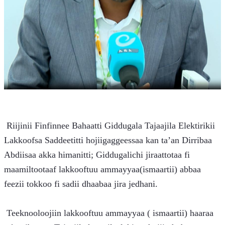
 Riijinii Finfinnee Bahaatti Giddugala Tajaajila Elektirikii 
Lakkoofsa Saddeetitti hojiigaggeessaa kan ta’an Dirribaa 
Abdiisaa akka himanitti; Giddugalichi jiraattotaa fi 
maamiltootaaf lakkooftuu ammayyaa(ismaartii) abbaa 
feezii tokkoo fi sadii dhaabaa jira jedhani.
 Teeknooloojiin lakkooftuu ammayyaa ( ismaartii) haaraa 