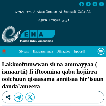
Lakkooftuuwwan sirna ammayyaa ( ismaartii) f
አማርኛ
ትግርኛ
Afaan Oromoo
Af‑Soomaali
Qafar Afa
English
Français
عربي
Siyaasa
Hawaasummaa
Diinagdee
Ispoortii
Saayinsii fi Teeknooloojii
Eegumsa Naannoo
Viidiyoo
Lakkooftuuwwan sirna ammayyaa (
ismaartii) fi iftoomina qabu hojiirra
Waa’ee keenya
oolchuun qisaasama anniisaa hir’isuun
danda’ameera