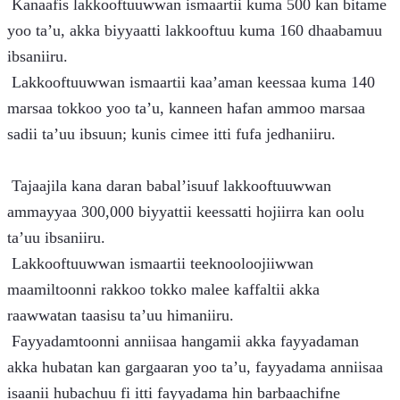
 Kanaafis lakkooftuuwwan ismaartii kuma 500 kan bitame 
yoo ta’u, akka biyyaatti lakkooftuu kuma 160 dhaabamuu 
ibsaniiru.
 Lakkooftuuwwan ismaartii kaa’aman keessaa kuma 140 
marsaa tokkoo yoo ta’u, kanneen hafan ammoo marsaa 
sadii ta’uu ibsuun; kunis cimee itti fufa jedhaniiru.
 Tajaajila kana daran babal’isuuf lakkooftuuwwan 
ammayyaa 300,000 biyyattii keessatti hojiirra kan oolu 
ta’uu ibsaniiru.
 Lakkooftuuwwan ismaartii teeknooloojiiwwan 
maamiltoonni rakkoo tokko malee kaffaltii akka 
raawwatan taasisu ta’uu himaniiru.
 Fayyadamtoonni anniisaa hangamii akka fayyadaman 
akka hubatan kan gargaaran yoo ta’u, fayyadama anniisaa 
isaanii hubachuu fi itti fayyadama hin barbaachifne 