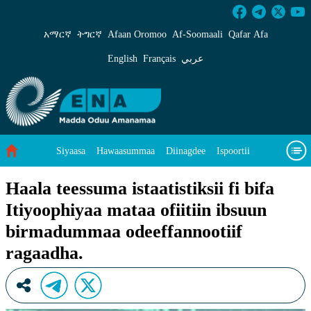
Haala teessuma istaatistiksii fi bifa Itiyooph
አማርኛ
ትግርኛ
Afaan Oromoo
Af‑Soomaali
Qafar Afa
English
Français
عربي
Siyaasa
Hawaasummaa
Diinagdee
Ispoortii
Saayinsii fi Teeknooloojii
Eegumsa Naannoo
Viidiyoo
Haala teessuma istaatistiksii fi bifa
Itiyoophiyaa mataa ofiitiin ibsuun
Waa’ee keenya
birmadummaa odeeffannootiif
ragaadha.