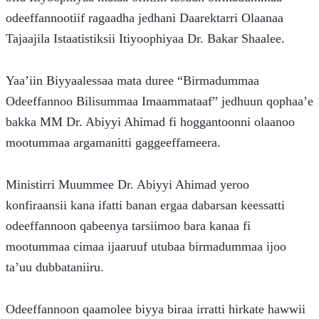
odeeffannootiif ragaadha jedhani Daarektarri Olaanaa 
Tajaajila Istaatistiksii Itiyoophiyaa Dr. Bakar Shaalee.
Yaa’iin Biyyaalessaa mata duree “Birmadummaa 
Odeeffannoo Bilisummaa Imaammataaf” jedhuun qophaa’e 
bakka MM Dr. Abiyyi Ahimad fi hoggantoonni olaanoo 
mootummaa argamanitti gaggeeffameera.
Ministirri Muummee Dr. Abiyyi Ahimad yeroo 
konfiraansii kana ifatti banan ergaa dabarsan keessatti 
odeeffannoon qabeenya tarsiimoo bara kanaa fi 
mootummaa cimaa ijaaruuf utubaa birmadummaa ijoo 
ta’uu dubbataniiru.
Odeeffannoon qaamolee biyya biraa irratti hirkate hawwii 