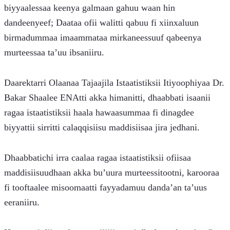
biyyaalessaa keenya galmaan gahuu waan hin 
dandeenyeef; Daataa ofii walitti qabuu fi xiinxaluun 
birmadummaa imaammataa mirkaneessuuf qabeenya 
murteessaa ta’uu ibsaniiru.
Daarektarri Olaanaa Tajaajila Istaatistiksii Itiyoophiyaa Dr. 
Bakar Shaalee ENAtti akka himanitti, dhaabbati isaanii 
ragaa istaatistiksii haala hawaasummaa fi dinagdee 
biyyattii sirritti calaqqisiisu maddisiisaa jira jedhani.
Dhaabbatichi irra caalaa ragaa istaatistiksii ofiisaa 
maddisiisuudhaan akka bu’uura murteessitootni, karooraa 
fi tooftaalee misoomaatti fayyadamuu danda’an ta’uus 
eeraniiru.