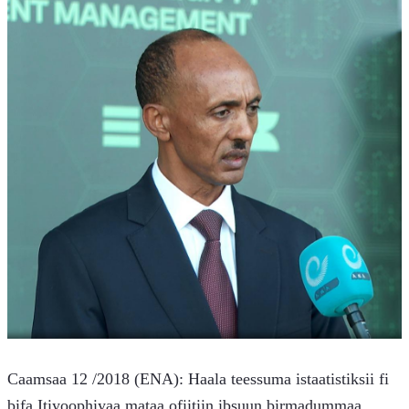
Caamsaa 12 /2018 (ENA): Haala teessuma istaatistiksii fi 
bifa Itiyoophiyaa mataa ofiitiin ibsuun birmadummaa 