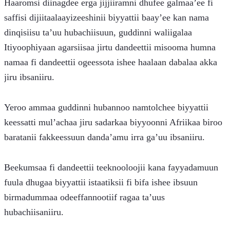
Haaromsi diinagdee erga jijjiiramni dhufee galmaa’ee fi 
saffisi dijiitaalaayizeeshinii biyyattii baay’ee kan nama 
dinqisiisu ta’uu hubachiisuun, guddinni waliigalaa 
Itiyoophiyaan agarsiisaa jirtu dandeettii misooma humna 
namaa fi dandeettii ogeessota ishee haalaan dabalaa akka 
jiru ibsaniiru.
Yeroo ammaa guddinni hubannoo namtolchee biyyattii 
keessatti mul’achaa jiru sadarkaa biyyoonni Afriikaa biroo 
baratanii fakkeessuun danda’amu irra ga’uu ibsaniiru.
Beekumsaa fi dandeettii teeknooloojii kana fayyadamuun 
fuula dhugaa biyyattii istaatiksii fi bifa ishee ibsuun 
birmadummaa odeeffannootiif ragaa ta’uus 
hubachiisaniiru.