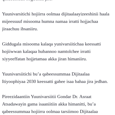
Yuunivarsitichi hojiirra oolmaa dijitaalaayizeeshinii haala 
mijeessuuf misooma humna namaa irratti hojjachaa 
jiraachuu ibsaniiru.
Giddugala misooma kalaqa yunivarsiitichaa keessatti 
hojiiwwan kalaqaa hubannoo namtolchee irratti 
xiyyeeffatan hojjetamaa akka jiran himaniiru.
Yuunivarsiitichi bu’a qabeessummaa Dijitaalaa 
Itiyoophiyaa 2030 keessatti gahee isaa bahaa jira jedhan.
Pireezidaantiin Yuunivarsiitii Gondar Dr. Asraat 
Atsadawayin gama isaaniitiin akka himanitti, bu’a 
qabeessummaa hojiirra oolmaa tarsiimoo Dijitaalaa 