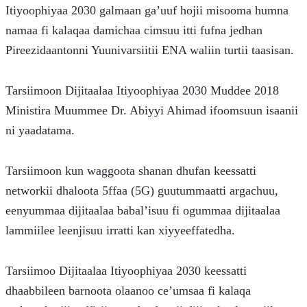
Itiyoophiyaa 2030 galmaan ga’uuf hojii misooma humna 
namaa fi kalaqaa damichaa cimsuu itti fufna jedhan 
Pireezidaantonni Yuunivarsiitii ENA waliin turtii taasisan.
Tarsiimoon Dijitaalaa Itiyoophiyaa 2030 Muddee 2018 
Ministira Muummee Dr. Abiyyi Ahimad ifoomsuun isaanii 
ni yaadatama.
Tarsiimoon kun waggoota shanan dhufan keessatti 
networkii dhaloota 5ffaa (5G) guutummaatti argachuu, 
eenyummaa dijitaalaa babal’isuu fi ogummaa dijitaalaa 
lammiilee leenjisuu irratti kan xiyyeeffatedha.
Tarsiimoo Dijitaalaa Itiyoophiyaa 2030 keessatti 
dhaabbileen barnoota olaanoo ce’umsaa fi kalaqa 