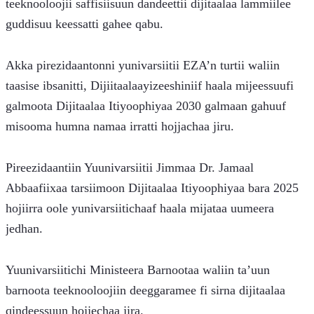
teeknooloojii saffisiisuun dandeettii dijitaalaa lammiilee 
guddisuu keessatti gahee qabu.
Akka pirezidaantonni yunivarsiitii EZA’n turtii waliin 
taasise ibsanitti, Dijiitaalaayizeeshiniif haala mijeessuufi 
galmoota Dijitaalaa Itiyoophiyaa 2030 galmaan gahuuf 
misooma humna namaa irratti hojjachaa jiru.
Pireezidaantiin Yuunivarsiitii Jimmaa Dr. Jamaal 
Abbaafiixaa tarsiimoon Dijitaalaa Itiyoophiyaa bara 2025 
hojiirra oole yunivarsiitichaaf haala mijataa uumeera 
jedhan.
Yuunivarsiitichi Ministeera Barnootaa waliin ta’uun 
barnoota teeknooloojiin deeggaramee fi sirna dijitaalaa 
qindeessuun hojjechaa jira.