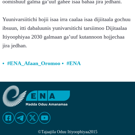
oomishuuf galma ga’uuf gahee isaa bahaa jira jedhani.
Yuunivarsiitichi hojii isaa irra caalaa isaa dijiitaala gochuu 
ibsuun, itti dabaluunis yunivarsitichi tarsiimoo Dijitaalaa 
Itiyoophiyaa 2030 galmaan ga’uuf kutannoon hojjechaa 
jira jedhan.
#ENA_Afaan_Oromoo
#ENA
©
Tajaajila Oduu Itiyoophiyaa
2015