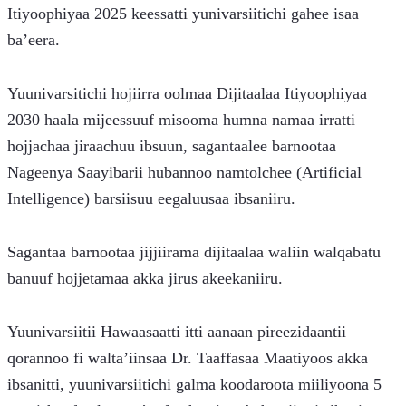
Itiyoophiyaa 2025 keessatti yunivarsiitichi gahee isaa 
ba’eera.
Yuunivarsitichi hojiirra oolmaa Dijitaalaa Itiyoophiyaa 
2030 haala mijeessuuf misooma humna namaa irratti 
hojjachaa jiraachuu ibsuun, sagantaalee barnootaa 
Nageenya Saayibarii hubannoo namtolchee (Artificial 
Intelligence) barsiisuu eegaluusaa ibsaniiru.
Sagantaa barnootaa jijjiirama dijitaalaa waliin walqabatu 
banuuf hojjetamaa akka jirus akeekaniiru.
Yuunivarsiitii Hawaasaatti itti aanaan pireezidaantii 
qorannoo fi walta’iinsaa Dr. Taaffasaa Maatiyoos akka 
ibsanitti, yuunivarsiitichi galma koodaroota miiliyoona 5 