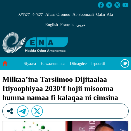
Milkaa’ina Tarsiimoo Dijitaalaa Itiyoophiyaa
አማርኛ
ትግርኛ
Afaan Oromoo
Af‑Soomaali
Qafar Afa
English
Français
عربي
Siyaasa
Hawaasummaa
Diinagdee
Ispoortii
Saayinsii fi Teeknooloojii
Eegumsa Naannoo
Viidiyoo
Milkaa’ina Tarsiimoo Dijitaalaa
Itiyoophiyaa 2030’f hojii misooma
Waa’ee keenya
humna namaa fi kalaqaa ni cimsina