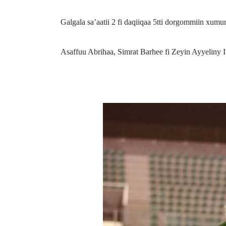
Galgala sa’aatii 2 fi daqiiqaa 5tti dorgommiin xum
Asaffuu Abrihaa, Simrat Barhee fi Zeyin Ayyeliny I