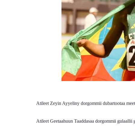
Atileet Zeyin Ayyeliny dorgommii dubartootaa mee
Atileet Geetaahuun Taaddasaa dorgommii gulaallii guf