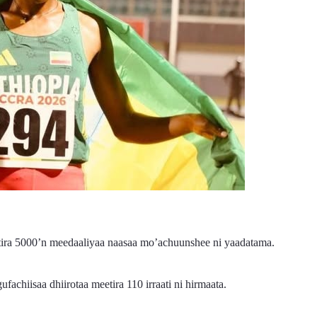
tira 5000’n meedaaliyaa naasaa mo’achuunshee ni yaadatama.
achiisaa dhiirotaa meetira 110 irraati ni hirmaata.