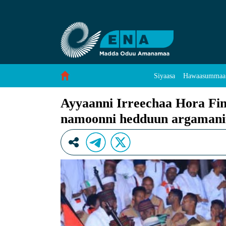
Ayyaanni Irreechaa Hora Finfinnee duudhaas
Skip to Content
Siyaasa
Hawaasummaa
Ayyaanni Irreechaa Hora Fin
namoonni hedduun argamani