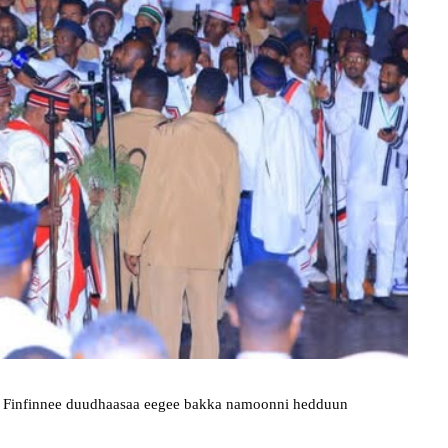
a Finfinnee duudhaasaa eegee bakka namoonni hedduun 