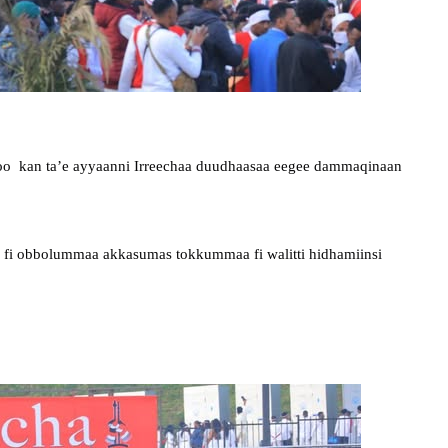
oo  kan ta’e ayyaanni Irreechaa duudhaasaa eegee dammaqinaan 
a fi obbolummaa akkasumas tokkummaa fi walitti hidhamiinsi 