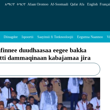
aa eegee bakka namoonni hedduun argamanitti
አማርኛ
ትግርኛ
Afaan Oromoo
Af‑Soomaali
Qafar Afa
English
Françai
Diinagdee
Ispoortii
Saayinsii fi Teeknooloojii
Eegumsa Naannoo
Vi
finnee duudhaasaa eegee bakka
tti dammaqinaan kabajamaa jira