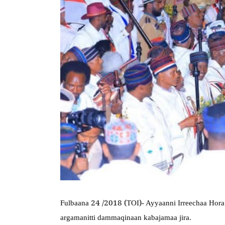
 24 /2018 (
)
Fulbaana
TOI
- Ayyaanni Irreechaa Hor
argamanitti dammaqinaan kabajamaa jira.