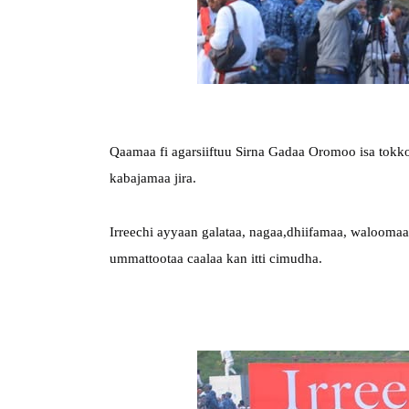
Qaamaa fi agarsiiftuu Sirna Gadaa Oromoo isa tokk
kabajamaa jira.
Irreechi ayyaan galataa, nagaa,dhiifamaa, walooma
ummattootaa caalaa kan itti cimudha.
