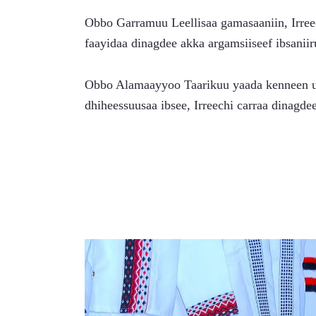
Obbo Garramuu Leellisaa gamasaaniin, Irreec
faayidaa dinagdee akka argamsiiseef ibsaniir
Obbo Alamaayyoo Taarikuu yaada kenneen uf
dhiheessuusaa ibsee, Irreechi carraa dinagd