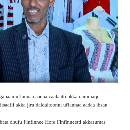
gabaan uffannaa aadaa caalaatti akka dammaqu 
saafii akka jiru daldaltoonni uffannaa aadaa ibsan.
bata dhufu Finfinnee Hora Finfinneetti akkasumas 