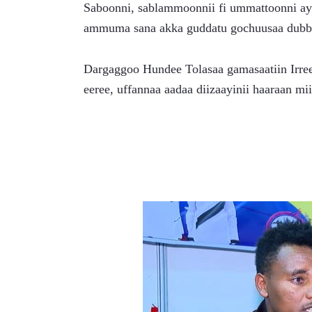
Saboonni, sablammoonnii fi ummattoonni ayya
ammuma sana akka guddatu gochuusaa dubba
Dargaggoo Hundee Tolasaa gamasaatiin Irreec
eeree, uffannaa aadaa diizaayinii haaraan m