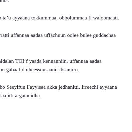
jama.
 yoo ta’u ayyaana tokkummaa, obbolummaa fi waloomaati.
ratti uffannaa aadaa uffachuun oolee bulee guddachaa 
aldalan TOI’f yaada kennanniin, uffannaa aadaa 
n gabaaf dhiheessuusaanii ibsaniiru.
o Seeyifuu Fayyisaa akka jedhanitti, Irreechi ayyaana 
daa itti argatanidha.