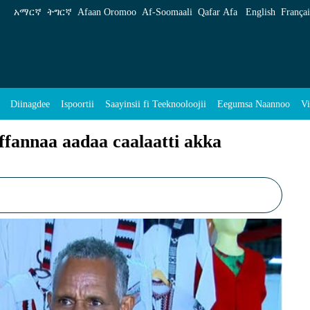
aalaatti akka dammaqu godheera - ENA Afaan 
አማርኛ
ትግርኛ
Afaan Oromoo
Af‑Soomaali
Qafar Afa
English
Françai
Diinagdee
Ispoortii
Saayinsii fi Teeknooloojii
Eegumsa Naannoo
Vi
ffannaa aadaa caalaatti akka