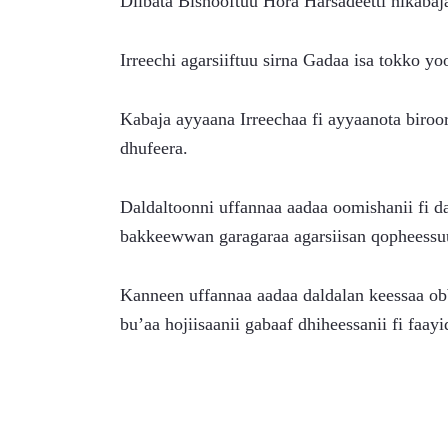
Dilbata Bishooftuu Hora Harsadeetti nikaba
Irreechi agarsiiftuu sirna Gadaa isa tokko
Kabaja ayyaana Irreechaa fi ayyaanota biroor
dhufeera.
Daldaltoonni uffannaa aadaa oomishanii fi d
bakkeewwan garagaraa agarsiisan qopheessuu
Kanneen uffannaa aadaa daldalan keessaa obb
bu’aa hojiisaanii gabaaf dhiheessanii fi faayi