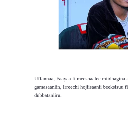
Uffannaa, Faayaa fi meeshaalee miidhagina 
gamasaaniin, Irreechi hojiisaanii beeksisuu f
dubbataniiru.