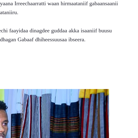
ana Irreechaarratti waan hirmaataniif gabaansaanii 
taniiru.
hi faayidaa dinagdee guddaa akka isaaniif buusu 
iidhagan Gabaaf dhiheessuusaa ibseera.