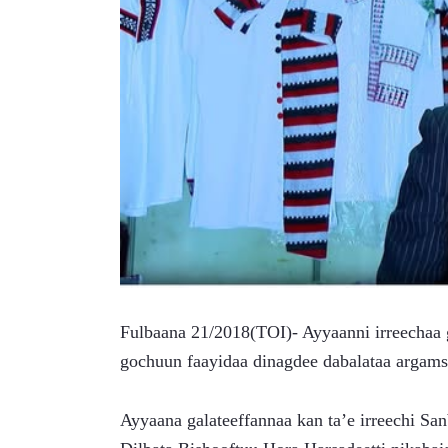
Fulbaana 21/2018(TOI)- Ayyaanni irreechaa 
gochuun faayidaa dinagdee dabalataa argamsii
Ayyaana galateeffannaa kan ta’e irreechi San