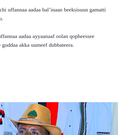
hi uffannaa aadaa bal’inaan beeksisuun gamatti 
u.
fannaa aadaa ayyaanaaf oolan qopheessee 
ee guddaa akka uumeef dubbateera.