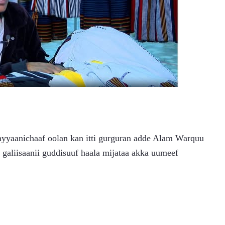
ayyaanichaaf oolan kan itti gurguran adde Alam Warquu 
i galiisaanii guddisuuf haala mijataa akka uumeef 