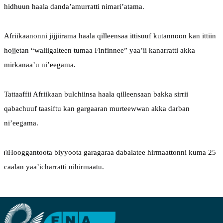
hidhuun haala danda’amurratti nimari’atama.
Afriikaanonni jijjiirama haala qilleensaa ittisuuf kutannoon kan ittiin 
hojjetan “waliigalteen tumaa Finfinnee” yaa’ii kanarratti akka 
mirkanaa’u ni’eegama.
Tattaaffii Afriikaan bulchiinsa haala qilleensaan bakka sirrii 
qabachuuf taasiftu kan gargaaran murteewwan akka darban 
ni’eegama.
በHooggantoota biyyoota garagaraa dabalatee hirmaattonni kuma 25 
caalan yaa’icharratti nihirmaatu.