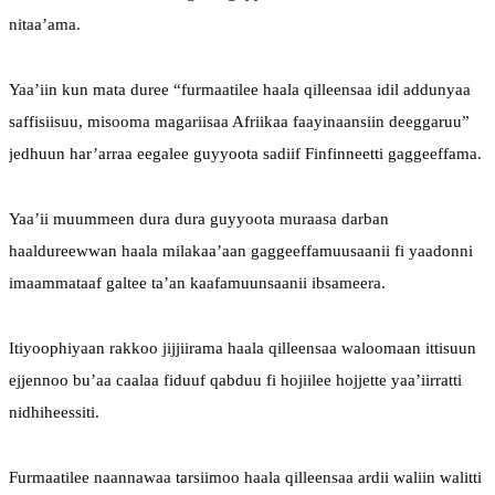
nitaa’ama.
Yaa’iin kun mata duree “furmaatilee haala qilleensaa idil addunyaa 
saffisiisuu, misooma magariisaa Afriikaa faayinaansiin deeggaruu” 
jedhuun har’arraa eegalee guyyoota sadiif Finfinneetti gaggeeffama.
Yaa’ii muummeen dura dura guyyoota muraasa darban 
haaldureewwan haala milakaa’aan gaggeeffamuusaanii fi yaadonni 
imaammataaf galtee ta’an kaafamuunsaanii ibsameera.
Itiyoophiyaan rakkoo jijjiirama haala qilleensaa waloomaan ittisuun 
ejjennoo bu’aa caalaa fiduuf qabduu fi hojiilee hojjette yaa’iirratti 
nidhiheessiti.
Furmaatilee naannawaa tarsiimoo haala qilleensaa ardii waliin walitti 