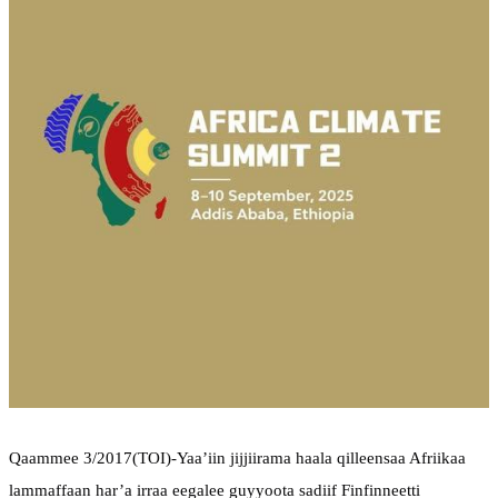
Qaammee
 3/2017(
TOI
)
-Yaa’iin jijjiirama haala qilleensaa Afriikaa 
lammaffaan har’a irraa eegalee guyyoota sadiif Finfinneetti 