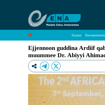
Ejjennoon guddina Ardiif qabnu chichee itti 
Skip to Content
Siyaasa
Hawaasummaa
Ejjennoon guddina Ardiif qabn
muummee Dr. Abiyyi Ahima