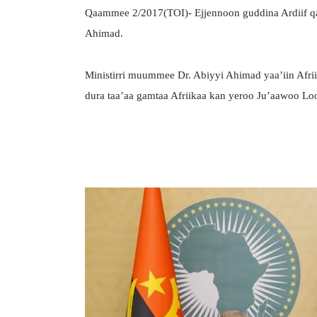
Qaammee 2/2017(TOI)- Ejjennoon guddina Ardiif qabn
Ahimad.
Ministirri muummee Dr. Abiyyi Ahimad yaa’iin Afriika
dura taa’aa gamtaa Afriikaa kan yeroo Ju’aawoo Loor