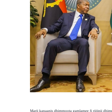
Marii kanaanis dhimmoota gamlamee fi riijinii dhimm