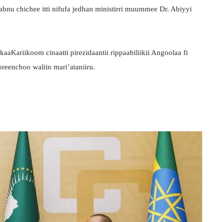
u chichee itti nifufa jedhan ministirri muummee Dr. Abiyyi 
aKariikoom cinaatti pirezidaantii rippaabiliikii Angoolaa fi 
eenchoo waliin mari’ataniiru.
