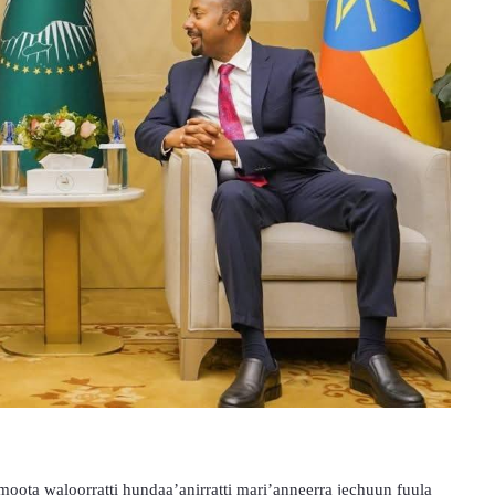
oota waloorratti hundaa’anirratti mari’anneerra jechuun fuula 