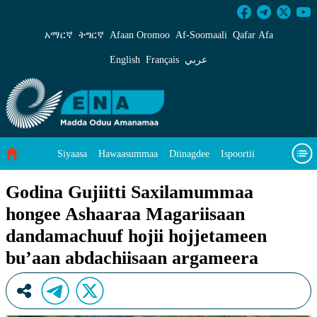
Godina Gujiitti Saxilamummaa hongee Ashaar
አማርኛ
ትግርኛ
Afaan Oromoo
Af‑Soomaali
Qafar Afa
English
Français
عربي
Siyaasa
Hawaasummaa
Diinagdee
Ispoortii
Saayinsii fi Teeknooloojii
Eegumsa Naannoo
Viidiyoo
Godina Gujiitti Saxilamummaa
hongee Ashaaraa Magariisaan
Waa’ee keenya
dandamachuuf hojii hojjetameen
bu’aan abdachiisaan argameera