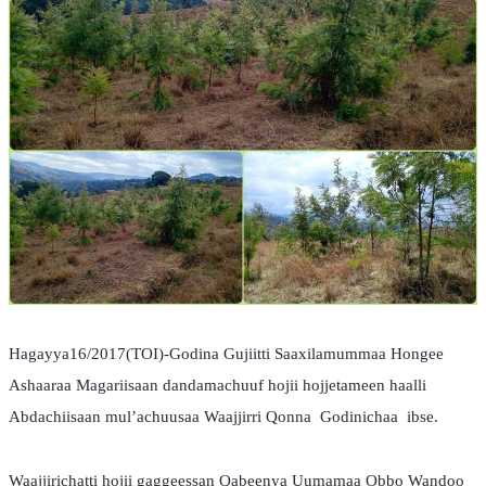
Hagayya16/2017(TOI)-Godina Gujiitti Saaxilamummaa Hongee 
Ashaaraa Magariisaan dandamachuuf hojii hojjetameen haalli 
Abdachiisaan mul’achuusaa Waajjirri Qonna  Godinichaa  ibse.
Waajjirichatti hojii gaggeessan Qabeenya Uumamaa Obbo Wandoo 