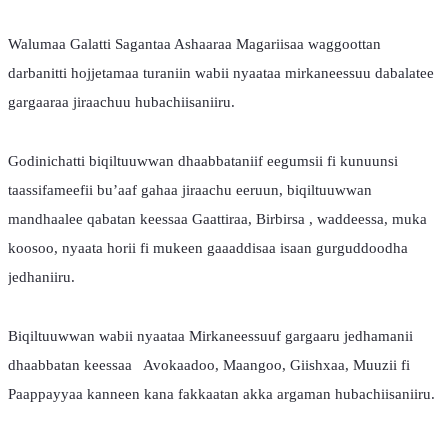
Walumaa Galatti Sagantaa Ashaaraa Magariisaa waggoottan 
darbanitti hojjetamaa turaniin wabii nyaataa mirkaneessuu dabalatee  
gargaaraa jiraachuu hubachiisaniiru. 
Godinichatti biqiltuuwwan dhaabbataniif eegumsii fi kunuunsi 
taassifameefii bu’aaf gahaa jiraachu eeruun, biqiltuuwwan 
mandhaalee qabatan keessaa Gaattiraa, Birbirsa , waddeessa, muka 
koosoo, nyaata horii fi mukeen gaaaddisaa isaan gurguddoodha 
jedhaniiru. 
Biqiltuuwwan wabii nyaataa Mirkaneessuuf gargaaru jedhamanii 
dhaabbatan keessaa   Avokaadoo, Maangoo, Giishxaa, Muuzii fi 
Paappayyaa kanneen kana fakkaatan akka argaman hubachiisaniiru. 