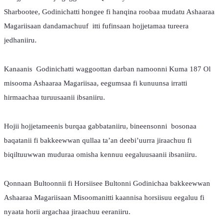
Sharbootee, Godinichatti hongee fi hanqina roobaa mudatu Ashaaraa 
Magariisaan dandamachuuf  itti fufinsaan hojjetamaa tureera 
jedhaniiru. 
Kanaanis  Godinichatti waggoottan darban namoonni Kuma 187 Ol 
misooma Ashaaraa Magariisaa, eegumsaa fi kunuunsa irratti 
hirmaachaa turuusaanii ibsaniiru.
Hojii hojjetameenis burqaa gabbataniiru, bineensonni  bosonaa 
baqatanii fi bakkeewwan qullaa ta’an deebi’uurra jiraachuu fi 
biqiltuuwwan muduraa omisha kennuu eegaluusaanii ibsaniiru. 
Qonnaan Bultoonnii fi Horsiisee Bultonni Godinichaa bakkeewwan 
Ashaaraa Magariisaan Misoomanitti kaannisa horsiisuu eegaluu fi 
nyaata horii argachaa jiraachuu eeraniiru.