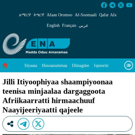
Jilli Itiyoophiyaa shaampiyoonaa teenisa minj
አማርኛ
ትግርኛ
Afaan Oromoo
Af‑Soomaali
Qafar Afa
English
Français
عربي
Siyaasa
Hawaasummaa
Diinagdee
Ispoortii
Saayinsii fi Teeknooloojii
Eegumsa Naannoo
Viidiyoo
Jilli Itiyoophiyaa shaampiyoonaa
teenisa minjaalaa dargaggoota
Waa’ee keenya
Afriikaarratti hirmaachuuf
Naayijeeriyaatti qajeele