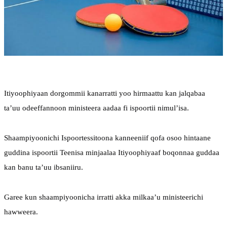
Itiyoophiyaan dorgommii kanarratti yoo hirmaattu kan jalqabaa 
ta’uu odeeffannoon ministeera aadaa fi ispoortii nimul’isa.
Shaampiyoonichi Ispoortessitoona kanneeniif qofa osoo hintaane 
guddina ispoortii Teenisa minjaalaa Itiyoophiyaaf boqonnaa guddaa 
kan banu ta’uu ibsaniiru.
Garee kun shaampiyoonicha irratti akka milkaa’u ministeerichi 
hawweera.