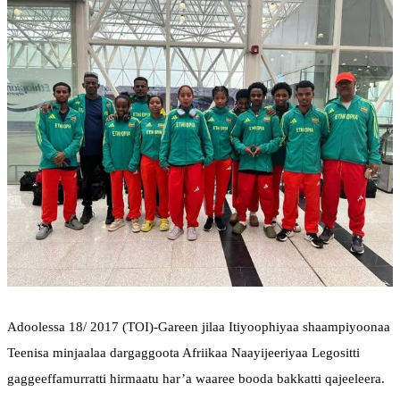
Adoolessa
 18/ 2017 (
TOI
)
-Gareen jilaa Itiyoophiyaa shaampiyoonaa 
Teenisa minjaalaa dargaggoota Afriikaa Naayijeeriyaa Legositti 
gaggeeffamurratti hirmaatu har’a waaree booda bakkatti qajeeleera.