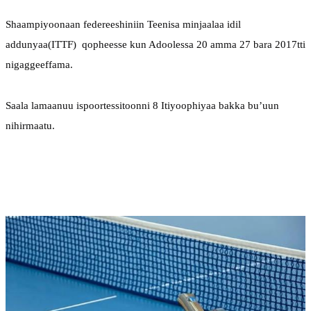
Shaampiyoonaan federeeshiniin Teenisa minjaalaa idil 
addunyaa
(ITTF)  qopheesse kun Adoolessa 20 amma 27 bara 2017tti 
nigaggeeffama.
Saala lamaanuu ispoortessitoonni 8 Itiyoophiyaa bakka bu’uun 
nihirmaatu.
