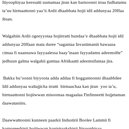
Itiyoophiyaa keessatti uumamaa jiran kan barnoonni irraa fudhatamu 
ta’uu hirmaattonni yaa’ii Ardii dhaabbata hojii idil addunyaa 20ffaa 
ibsan.
Walgahiin Ardii ogeeyyotaa hojiirratti hundaa’e dhaabbata hojii idil 
addunyaa 20ffaan mata duree “sagantaa Invastimantii hawaasa 
cimaa fi naannawa fayyaalessa baay’inaan fayyadamu adeemsifte” 
jedhuun galma walgahii gamtaa Afriikaatti adeemsifamaa jira.
Bakka bu’oonni biyyoota adda addaa fi hoggantoonni dhaabbilee 
Idil addunyaa waltajjicha irratti  hirmaachaa kan jiran  yoo ta’u, 
hirmaattonni hojiiwwan misoomaa magaalaa Finfinneetti hojjetaman 
daawataniiru.
Daawwattoonni kunneen paarkii Industirii Boolee Lammii fi 
korporeeshinii hojiiwwan konistraakshinii Itiyoophiyaa 