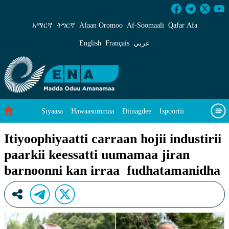
Itiyoophiyaatti carraan hojii industirii paar
አማርኛ
ትግርኛ
Afaan Oromoo
Af‑Soomaali
Qafar Afa
English
Français
عربي
Siyaasa
Hawaasummaa
Diinagdee
Ispoortii
Saayinsii fi Teeknooloojii
Eegumsa Naannoo
Viidiyoo
Itiyoophiyaatti carraan hojii industirii
paarkii keessatti uumamaa jiran
Waa’ee keenya
barnoonni kan irraa fudhatamanidha