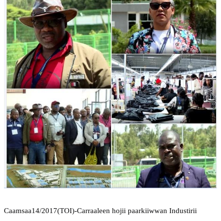
Caamsaa14/2017(TOI)-Carraaleen hojii paarkiiwwan Industirii 