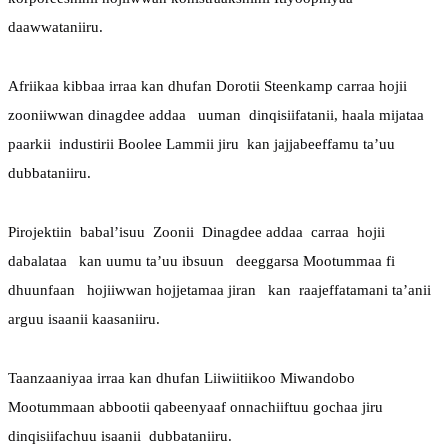
daawwataniiru.
Afriikaa kibbaa irraa kan dhufan Dorotii Steenkamp carraa hojii 
zooniiwwan dinagdee addaa   uuman  dinqisiifatanii, haala mijataa  
paarkii  industirii Boolee Lammii jiru  kan jajjabeeffamu ta’uu 
dubbataniiru.
Pirojektiin  babal’isuu  Zoonii  Dinagdee addaa  carraa  hojii 
dabalataa   kan uumu ta’uu ibsuun   deeggarsa Mootummaa fi 
dhuunfaan   hojiiwwan hojjetamaa jiran   kan  raajeffatamani ta’anii  
arguu isaanii kaasaniiru. 
Taanzaaniyaa irraa kan dhufan Liiwiitiikoo Miwandobo 
Mootummaan abbootii qabeenyaaf onnachiiftuu gochaa jiru 
dinqisiifachuu isaanii  dubbataniiru.  