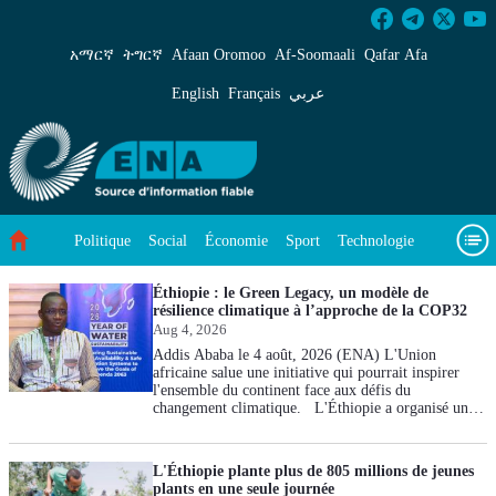
Environnement - ENA Français
አማርኛ
ትግርኛ
Afaan Oromoo
Af‑Soomaali
Qafar Afa
English
Français
عربي
Politique
Social
Économie
Sport
Technologie
Article vedette
Vidéos
À propos de nous
Environnement
Éthiopie : le Green Legacy, un modèle de
résilience climatique à l’approche de la COP32
Aug 4, 2026
Addis Ababa le 4 août, 2026 (ENA) L'Union
africaine salue une initiative qui pourrait inspirer
l'ensemble du continent face aux défis du
changement climatique. L'Éthiopie a organisé une
vaste campagne nationale de plantation d'arbres dans
le cadre de l'Initiative Green Legacy, avec pour
objectif de mettreen terre 800 millions de plants en
L'Éthiopie plante plus de 805 millions de jeunes
une seule journée. Cette mobilisation réunit des
plants en une seule journée