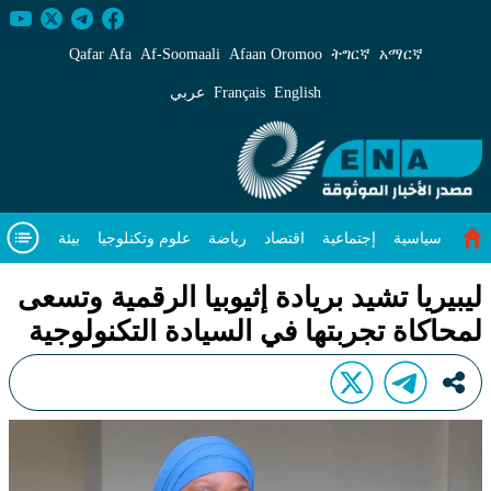
يبيريا تشيد بريادة إثيوبيا الرقمية وتسعى لمحاكاة تجربت
Qafar Afa
Af‑Soomaali
Afaan Oromoo
ትግርኛ
አማርኛ
English
Français
عربي
سياسية
إجتماعية
اقتصاد
رياضة
علوم وتكنلوجيا
بيئة
مقال متميز
فيديوهات
عن
ليبيريا تشيد بريادة إثيوبيا الرقمية وتسعى
لمحاكاة تجربتها في السيادة التكنولوجية