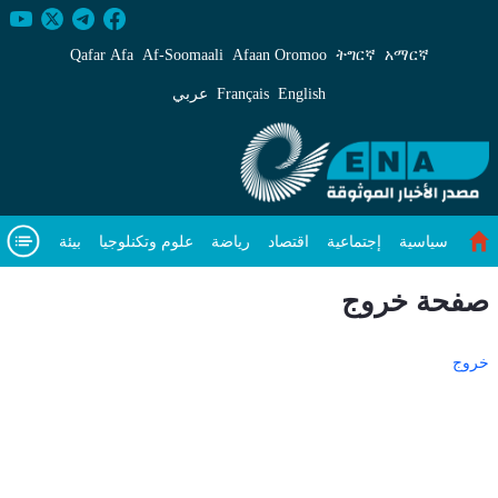
روج - ENA عربي
Qafar Afa
Af‑Soomaali
Afaan Oromoo
ትግርኛ
አማርኛ
English
Français
عربي
سياسية
إجتماعية
اقتصاد
رياضة
علوم وتكنلوجيا
بيئة
مقال متميز
فيديوهات
عن
صفحة خروج
خروج