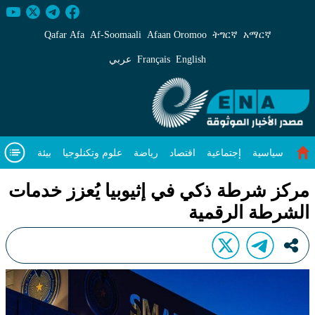
ركز شرطة ذكي في إثيوبيا يُعزز خدمات الشرطة الرقمية 
Qafar Afa
Af‑Soomaali
Afaan Oromoo
ትግርኛ
አማርኛ
English
Français
عربي
سياسية
إجتماعية
اقتصاد
رياضة
علوم وتكنلوجيا
بيئة
مقال متميز
فيديوهات
عن
مركز شرطة ذكي في إثيوبيا يُعزز خدمات
الشرطة الرقمية