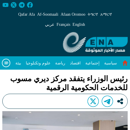
ئيس الوزراء يتفقد مركز ديري مسوب للخدمات الحكومية 
Qafar Afa
Af‑Soomaali
Afaan Oromoo
ትግርኛ
አማርኛ
English
Français
عربي
سياسية
إجتماعية
اقتصاد
رياضة
علوم وتكنلوجيا
بيئة
مقال متميز
فيديوهات
عن
رئيس الوزراء يتفقد مركز ديري مسوب
للخدمات الحكومية الرقمية