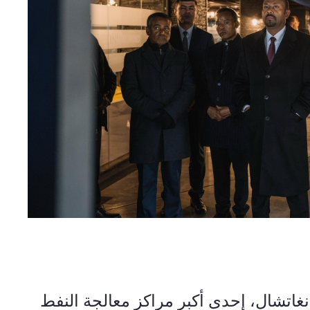
وامتدت زيارة الوفد إلى محطة سانغاتشال، إحدى أكبر مراكز معالجة النفط 