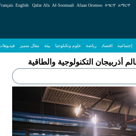
الطاقية - ENA عربي
Français
English
Qafar Afa
Af‑Soomaali
Afaan Oromoo
ትግርኛ
አማርኛ
إجتماعية
اقتصاد
رياضة
علوم وتكنلوجيا
بيئة
مقال متميز
فيديوهات
لم أذربيجان التكنولوجية والطاقية