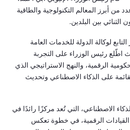
برفقة وفد رفيع المستوى، بزيارة عدد من أبرز المعالم التكنولوجية والطاقية 
 الثنائي بين البلدين
.
واستهل الوفد زيارته بمركز الابتكار التابع لوكالة الدولة للخدمات العامة 
والابتكارات الاجتماعية (آسان)، حيث اطّلع رئيس الوزراء على التجربة 
الأذربيجانية في تطوير الخدمات الحكومية الرقمية، والنهج الاستراتيجي الذي 
تتبعه باكو لتوسيع نطاق الحوكمة القائمة على الذكاء الاصطناعي وتحديث 
كما شملت الجولة زيارة أكاديمية الذكاء الاصطناعي، التي تُعد مركزًا رائدًا في 
هندسة الذكاء الاصطناعي وتدريب القيادات الرقمية، في خطوة تعكس 