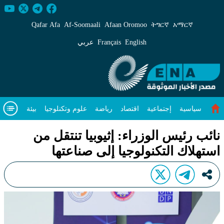
ائب رئيس الوزراء: إثيوبيا تنتقل من استهلاك التكنولوجيا 
Qafar Afa
Af‑Soomaali
Afaan Oromoo
ትግርኛ
አማርኛ
English
Français
عربي
سياسية
إجتماعية
اقتصاد
رياضة
علوم وتكنلوجيا
بيئة
مقال متميز
فيديوهات
عن
نائب رئيس الوزراء: إثيوبيا تنتقل من
استهلاك التكنولوجيا إلى صناعتها