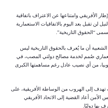
وأضاف أن رفض مصر التفاوض ضمن الإطار الأفريقي وامتناعها عن الاعتراف باتفاقية 
عنتيبي يعود إلى إدراكها بأن دول حوض النيل لن تقبل بعد اليوم بالاتفاقيات الاستعمارية 
سمى “الحقوق التاريخية”.
وأكد رئيس المعهد الإثيوبي للدبلوماسية الشعبية أن ما يُعرف بالحقوق التاريخية ليس 
سوى توصيف سياسي لتجميل إرث استعماري صُمم لخدمة مصالح دولتي المصب، في 
حين حُرمت دول المنبع، وعلى رأسها إثيوبيا، من أي نصيب عادل رغم مساهمتها الكبرى 
وأشار إلى أن محاولة مصر تدويل الملف تهدف إلى الهروب من الوساطة الأفريقية، على 
أمل استقطاب دعم غربي، رغم أن مجلس الأمن أعاد القضية إلى الاتحاد الأفريقي 
 بها دوليًا.