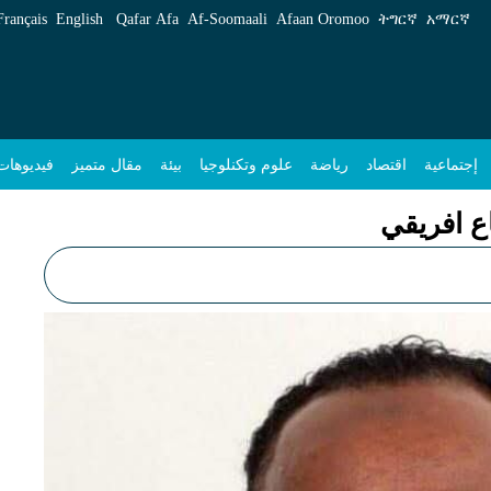
Français
English
Qafar Afa
Af‑Soomaali
Afaan Oromoo
ትግርኛ
አማርኛ
إجتماعية
اقتصاد
رياضة
علوم وتكنلوجيا
بيئة
مقال متميز
فيديوهات
ع افريقي