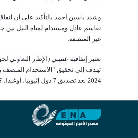
غير المنصفة.
2024 بعد تصديق 7 دول إثيوبيا، أوغندا، كينيا، تنزانيا، رواندا، بوروندي، وجنوب السودان.