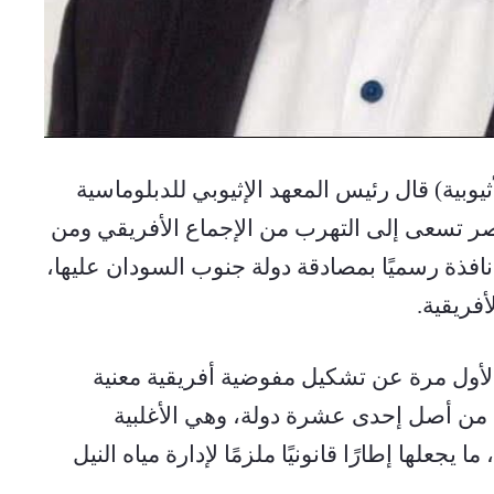
أديس أبابا 27 يناير 2026 (وكالة الانباء الأثيوبية) قال رئيس المعهد الإثيوبي للدبلوماسية 
الشعبية في السويد، ياسين أحمد، إن مصر تسعى إلى التهرب من الإجماع الأفريقي ومن 
اتفاقية عنتيبي، بعد أن أصبحت الاتفاقية نافذة رسميًا بمصادقة دولة جنوب السودان عليها، 
أفريقية.
وأوضح أحمد أن اتفاقية عنتيبي أسفرت لأول مرة عن تشكيل مفوضية أفريقية معنية 
بدول حوض النيل، بعد مصادقة سبع دول من أصل إحدى عشرة دولة، وهي الأغلبية 
المطلوبة وفق الميثاق الداخلي للاتفاقية، ما يجعلها إطارًا قانونيًا ملزمًا لإدارة مياه النيل 