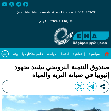
ندوق التنمية النرويجي يشيد بجهود إثيوبيا في صيانة الترب
Qafar Afa
Af‑Soomaali
Afaan Oromoo
ትግርኛ
አማርኛ
English
Français
عربي
سياسية
إجتماعية
اقتصاد
رياضة
علوم وتكنلوجيا
بيئة
مقال متميز
فيديوهات
عن
صندوق التنمية النرويجي يشيد بجهود
إثيوبيا في صيانة التربة والمياه