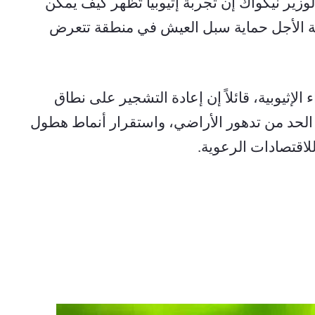
وفي تصريح لوكالة الأنباء الإثيوبية، قال الوزير نيكواك إن تجربة إثيوبيا تُظهر كيف يمكن 
للسياسات المنسقة والاستثمارات طويلة الأجل حماية سبل العيش في منطقة تتعرض 
وأشار الوزير إلى مبادرة البصمة الخضراء الإثيوبية، قائلاً إن إعادة التشجير على نطاق 
واسع تُحقق بالفعل فوائد بيئية من خلال الحد من تدهور الأراضي، واستقرار أنماط هطول 
للاقتصادات الرعوية.