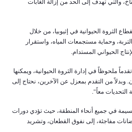
واستراتيجيات التنمية المقاومة لتغير المناخ، والتي تهدف إلى الحد من إزالة الغابات 
وقد أثمرت هذه الجهود فوائد ملموسة لقطاع الثروة الحيوانية في إثيوبيا، من خلال 
تحسين توافر المراعي، وتعزيز خصوبة التربة، وحماية مستجمعات المياه، واستقرار 
نتاج الحيواني المستدام.
وصرح نيكواك قائلاً: "لقد أحرزت إثيوبيا تقدماً ملحوظاً في إدارة الثروة الحيوانية، ويمكنها 
دعم الدول المجاورة مثل جنوب السودان. وبدلاً من التقدم بمعزل عن الآخرين، نحتاج إلى 
التحديات معاً".
وحذر من أن تغير المناخ يُلحق أضراراً جسيمة في جميع أنحاء المنطقة، حيث تؤدي دورات 
الجفاف الطويلة المتكررة، التي تليها فيضانات مفاجئة، إلى نفوق القطعان، وتشريد 