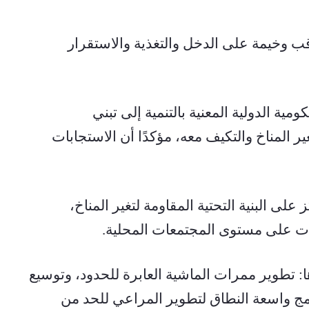
ووفقاً للوزير، فإن نفوق الماشية له عواقب وخيمة على الدخل والتغذية والاستقرار 
دعا نيكواك الدول الأعضاء في الهيئة الحكومية الدولية المعنية بالتنمية إلى تبني 
استراتيجيات منسقة للتخفيف من آثار تغير المناخ والتكيف معه، مؤكدًا أن الاستجابات 
وأوضح أن التعاون الإقليمي يجب أن يركز على البنية التحتية المقاومة لتغير المناخ، 
درات على مستوى المجتمعات المحلية.
ومن بين التدابير ذات الأولوية التي حددها: تطوير ممرات الماشية العابرة للحدود، وتوسيع 
نطاق مصادر المياه الموثوقة، وتنفيذ برامج واسعة النطاق لتطوير المراعي للحد من 