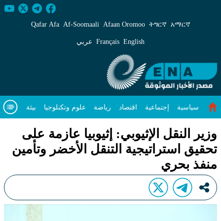
زير النقل الإثيوبي: إثيوبيا عازمة على تحقيق استراتيجي
Qafar Afa
Af‑Soomaali
Afaan Oromoo
ትግርኛ
አማርኛ
English
Français
عربي
سياسية
إجتماعية
اقتصاد
رياضة
علوم وتكنلوجيا
بيئة
مقال متميز
فيديوهات
عن
وزير النقل الإثيوبي: إثيوبيا عازمة على
تحقيق استراتيجية التنقل الأخضر وتأمين
منفذ بحري