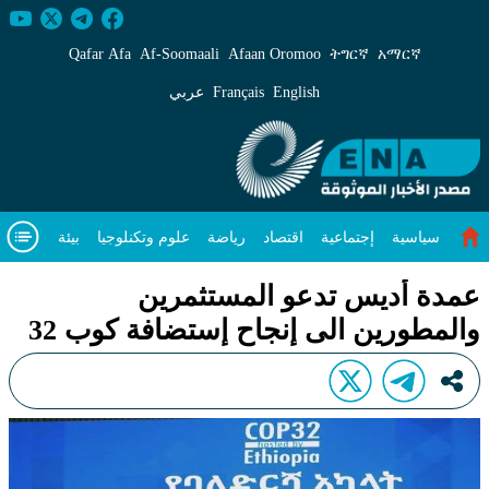
مدة أديس تدعو المستثمرين والمطورين الى إنجاح إستضافة
Qafar Afa
Af‑Soomaali
Afaan Oromoo
ትግርኛ
አማርኛ
English
Français
عربي
سياسية
إجتماعية
اقتصاد
رياضة
علوم وتكنلوجيا
بيئة
مقال متميز
فيديوهات
عن
عمدة أديس تدعو المستثمرين
والمطورين الى إنجاح إستضافة كوب 32