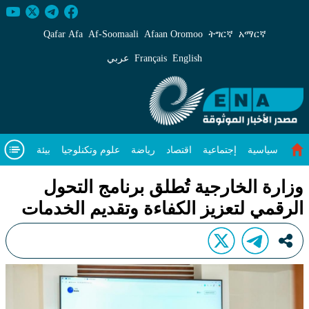
زارة الخارجية تُطلق برنامج التحول الرقمي لتعزيز الكف
Qafar Afa
Af‑Soomaali
Afaan Oromoo
ትግርኛ
አማርኛ
English
Français
عربي
سياسية
إجتماعية
اقتصاد
رياضة
علوم وتكنلوجيا
بيئة
مقال متميز
فيديوهات
عن
وزارة الخارجية تُطلق برنامج التحول
الرقمي لتعزيز الكفاءة وتقديم الخدمات