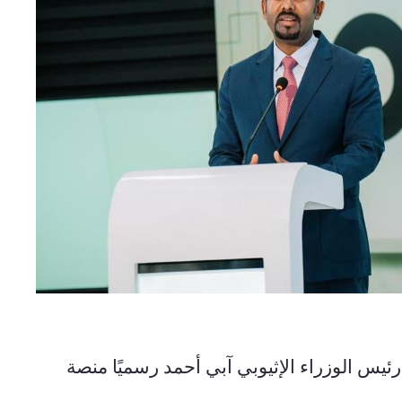
 أديس أبابا، 7 أكتوبر 2026 (إينا) - أطلق رئيس الوزراء الإثيوبي آبي أحمد رسميًا منصة 