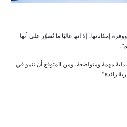
وأضاف: "على الرغم من اتساع أفريقيا ووفرة إمكاناتها، إلا أنها غالبًا ما تُصوَّر على أنها 
".
وتابع: "لهذا السبب تُمثل "نبض أفريقيا" بدايةً مهمةً ومتواضعةً، ومن المتوقع أن تنمو في 
يةً رائدة".