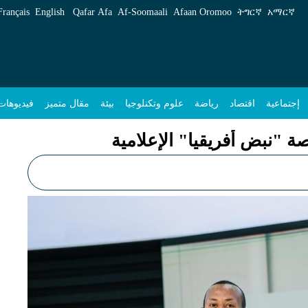
Français
English
Qafar Afa
Af‑Soomaali
Afaan Oromoo
ትግርኛ
አማርኛ
إجتماعية
اقتصاد
رياضة
علوم وتكنلوجيا
بيئة
مقال متميز
فيديوهات
صة "نبض أفريقيا" الإعلامية