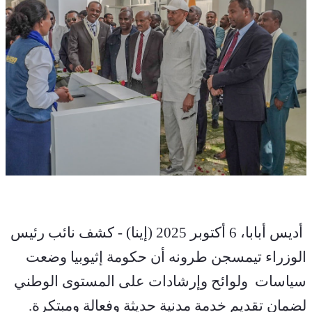
 أديس أبابا، 6 أكتوبر 2025 (إينا) - كشف نائب رئيس 
الوزراء تيمسجن طرونه أن حكومة إثيوبيا وضعت 
سياسات  ولوائح وإرشادات على المستوى الوطني 
لضمان تقديم خدمة مدنية حديثة وفعالة ومبتكرة.