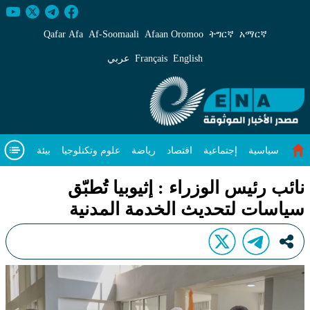
ائب رئيس الوزراء : إثيوبيا تُطبّق سياسات لتحديث الخدمة
Qafar Afa
Af‑Soomaali
Afaan Oromoo
ትግርኛ
አማርኛ
English
Français
عربي
سياسية
إجتماعية
اقتصاد
رياضة
علوم وتكنلوجيا
بيئة
مقال متميز
فيديوهات
عن
نائب رئيس الوزراء : إثيوبيا تُطبّق
سياسات لتحديث الخدمة المدنية