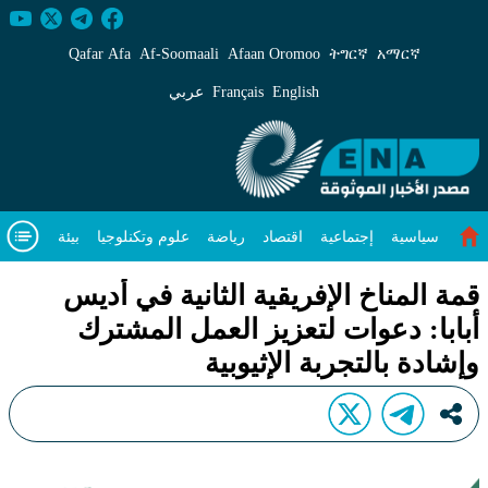
مة المناخ الإفريقية الثانية في أديس أبابا: دعوات لتعز
Qafar Afa
Af‑Soomaali
Afaan Oromoo
ትግርኛ
አማርኛ
English
Français
عربي
سياسية
إجتماعية
اقتصاد
رياضة
علوم وتكنلوجيا
بيئة
مقال متميز
فيديوهات
عن
قمة المناخ الإفريقية الثانية في أديس
أبابا: دعوات لتعزيز العمل المشترك
وإشادة بالتجربة الإثيوبية