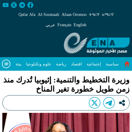
زيرة التخطيط والتنمية: إثيوبيا تُدرك منذ زمن طويل خطو
Qafar Afa
Af‑Soomaali
Afaan Oromoo
ትግርኛ
አማርኛ
English
Français
عربي
سياسية
إجتماعية
اقتصاد
رياضة
علوم وتكنلوجيا
بيئة
مقال متميز
فيديوهات
عن
وزيرة التخطيط والتنمية: إثيوبيا تُدرك منذ
زمن طويل خطورة تغير المناخ