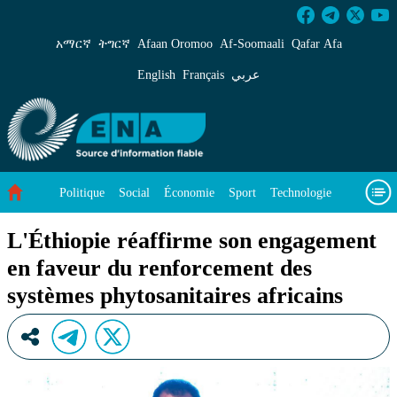
L&#39;Éthiopie réaffirme son engagement en fa
አማርኛ
ትግርኛ
Afaan Oromoo
Af‑Soomaali
Qafar Afa
English
Français
عربي
Politique
Social
Économie
Sport
Technologie
Environnement
Article vedette
Vidéos
À propos de nous
L'Éthiopie réaffirme son engagement
en faveur du renforcement des
systèmes phytosanitaires africains