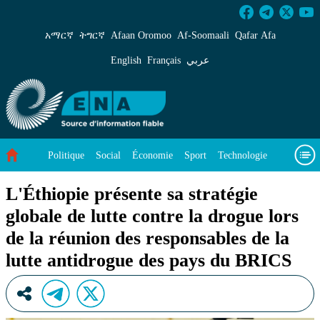
L&#39;Éthiopie présente sa stratégie globale de
አማርኛ
ትግርኛ
Afaan Oromoo
Af‑Soomaali
Qafar Afa
English
Français
عربي
Politique
Social
Économie
Sport
Technologie
Environnement
Article vedette
Vidéos
À propos de nous
L'Éthiopie présente sa stratégie
globale de lutte contre la drogue lors
de la réunion des responsables de la
lutte antidrogue des pays du BRICS