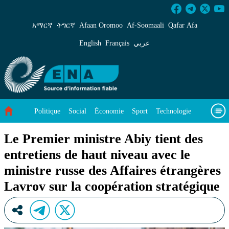
Le Premier ministre Abiy tient des entretiens d
አማርኛ
ትግርኛ
Afaan Oromoo
Af‑Soomaali
Qafar Afa
English
Français
عربي
Politique
Social
Économie
Sport
Technologie
Environnement
Article vedette
Vidéos
À propos de nous
Le Premier ministre Abiy tient des
entretiens de haut niveau avec le
ministre russe des Affaires étrangères
Lavrov sur la coopération stratégique