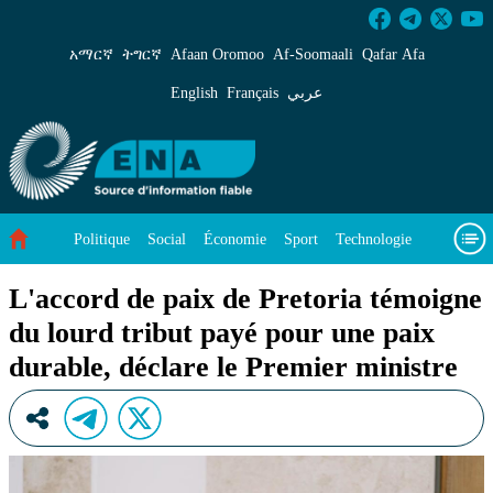
L&#39;accord de paix de Pretoria témoigne du 
አማርኛ
ትግርኛ
Afaan Oromoo
Af‑Soomaali
Qafar Afa
English
Français
عربي
Politique
Social
Économie
Sport
Technologie
Environnement
Article vedette
Vidéos
À propos de nous
L'accord de paix de Pretoria témoigne
du lourd tribut payé pour une paix
durable, déclare le Premier ministre