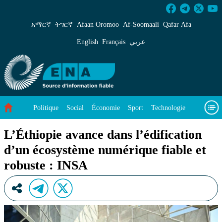
L’Éthiopie avance dans l’édification d’un écos
አማርኛ
ትግርኛ
Afaan Oromoo
Af‑Soomaali
Qafar Afa
English
Français
عربي
Politique
Social
Économie
Sport
Technologie
Environnement
Article vedette
Vidéos
À propos de nous
L’Éthiopie avance dans l’édification
d’un écosystème numérique fiable et
robuste : INSA