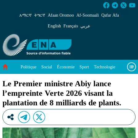
Le Premier ministre Abiy lance l’empreinte Vert
አማርኛ
ትግርኛ
Afaan Oromoo
Af‑Soomaali
Qafar Afa
English
Français
عربي
Politique
Social
Économie
Sport
Technologie
Environnement
Article vedette
Vidéos
À propos de nous
Le Premier ministre Abiy lance
l’empreinte Verte 2026 visant la
plantation de 8 milliards de plants.