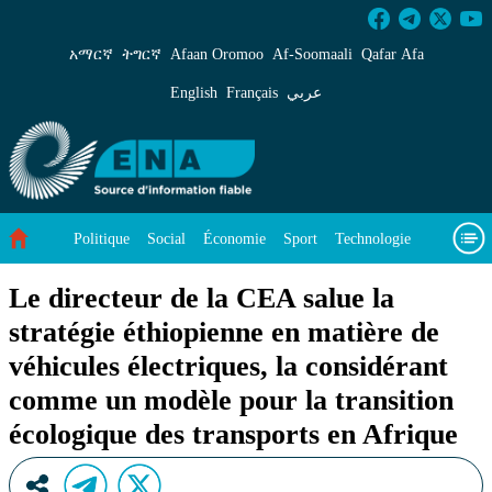
Le directeur de la CEA salue la stratégie éthio
አማርኛ
ትግርኛ
Afaan Oromoo
Af‑Soomaali
Qafar Afa
English
Français
عربي
Politique
Social
Économie
Sport
Technologie
Environnement
Article vedette
Vidéos
À propos de nous
Le directeur de la CEA salue la
stratégie éthiopienne en matière de
véhicules électriques, la considérant
comme un modèle pour la transition
écologique des transports en Afrique